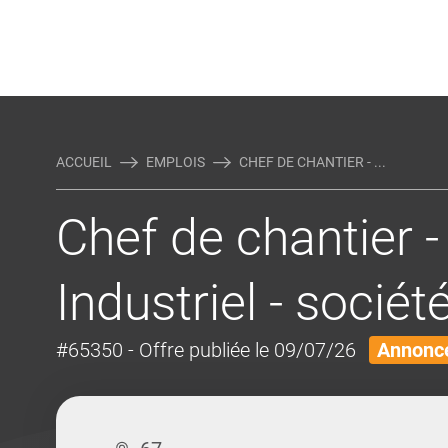
Rejoindre Linking Tal
Écrivez-nous
Actualités et Conseils
AUTRES MÉTIERS DE LA COM
ACCUEIL
EMPLOIS
CHEF DE CHANTIER - ...
Chef de chantier 
Industriel - sociét
#65350
- Offre publiée le 09/07/26
Annonce