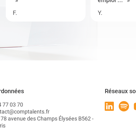
emploi ...
F.
Y.
rdonnées
Réseaux so
4 77 03 70
tact@comptalents.fr
: 78 avenue des Champs Élysées B562 -
ris