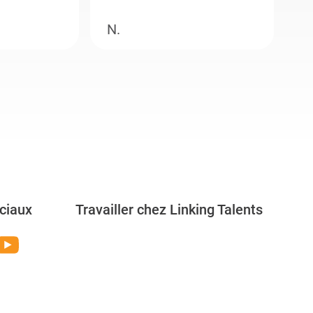
N.
M
ciaux
Travailler chez Linking Talents
Rejoignez-nous