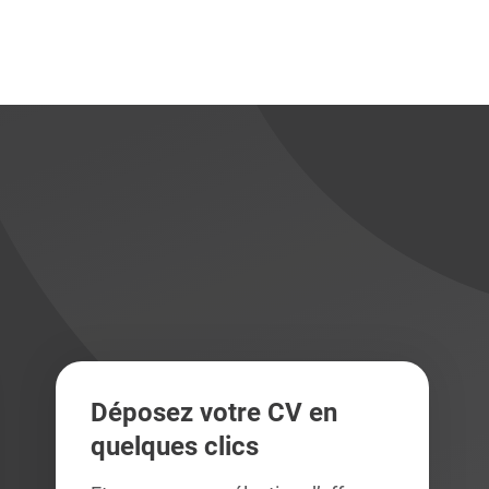
didats
didats
Déposez votre CV en
quelques clics