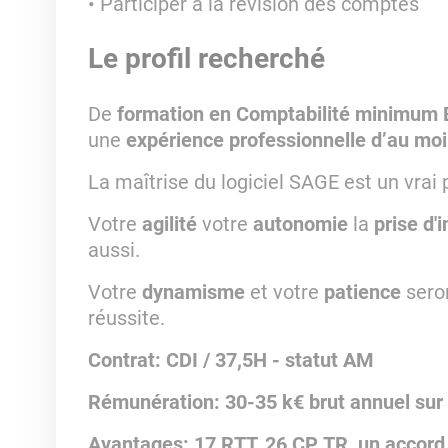
Participer à la révision des comptes
Le profil recherché
De
formation en Comptabilité minimum
une
expérience professionnelle d’au mo
La maîtrise du logiciel SAGE est un vrai 
Votre
agilité
votre
autonomie
la
prise d'i
aussi.
Votre
dynamisme
et votre
patience
sero
réussite.
Contrat: CDI / 37,5H - statut AM
Rémunération: 30-35 k€ brut annuel sur
Avantages: 17 RTT, 26 CP, TR, un accord