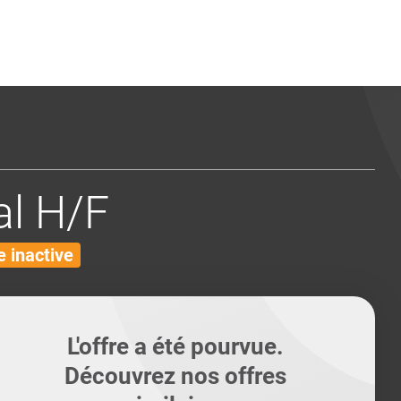
ents
Conseils pour les can
Conseils pour les can
Quiz métiers
PTABILITÉ
l H/F
 inactive
L'offre a été pourvue.
Découvrez nos offres