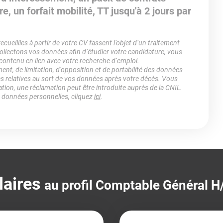
 un forfait mobilité, TT jusqu'à 2 jours par
ueillies à partir de votre CV fassent l’objet d’un traitement
lectons vos données afin d’étudier votre candidature, vous
 contenu en lien avec votre recherche d’emploi.
ment, de limitation, d’opposition et de portabilité des données
es relatives au sort de vos données après votre décès. Vous
ation, une réclamation peut être introduite auprès de la CNIL.
s données personnelles, cliquez
ici
.
laires
au profil Comptable Général H