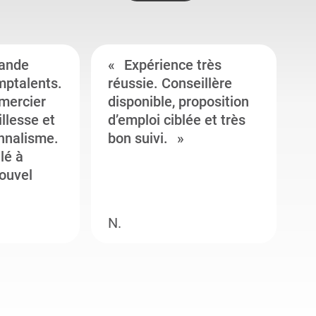
ande
Expérience très
mptalents.
réussie. Conseillère
l
emercier
disponible, proposition
c
illesse et
d’emploi ciblée et très
c
onnalisme.
bon suivi.
J
llé à
s
ouvel
e
N.
M