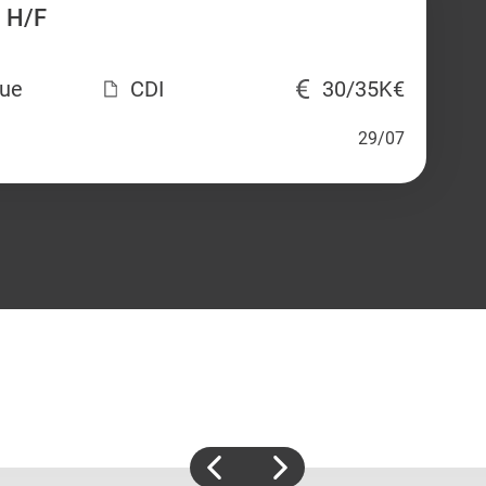
 H/F
que
CDI
30/35K€
29/07