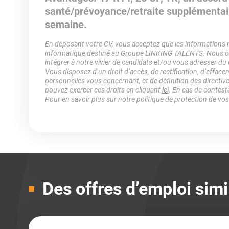
santé/prévoyance/retraite supplémentaire,
semaine.
En déposant votre CV, vous acceptez que les informations rec
informatique destiné au Groupe LINKING TALENTS. Nous col
intégrer à notre vivier de candidats et/ou vous adresser du
Vous disposez d’un droit d’accès, de rectification, d’efface
personnelles vous concernant, et de définition des directiv
pouvez exercer ces droits en cliquant
ici
. En cas de contest
Pour en savoir plus sur notre politique de protection de vo
Des offres d’emploi simi