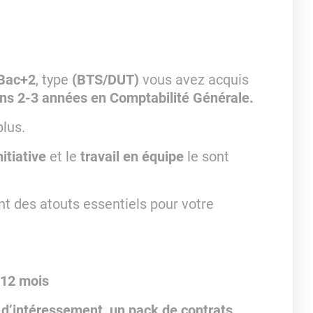
 Bac+2
, type
(BTS/DUT)
vous avez acquis
ins 2-3 années en Comptabilité Générale.
plus.
nitiative
et le
travail en équipe
le sont
nt des atouts essentiels pour votre
 12 mois
 d’intéressement, un pack de contrats