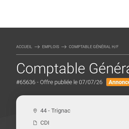
Rejoindre Linking Tal
Écrivez-nous
Actualités et Conseils
AUTRES MÉTIERS DE LA COM
ACCUEIL
EMPLOIS
COMPTABLE GÉNÉRAL H/F
Comptable Généra
#65636
- Offre publiée le 07/07/26
Annonce
44 - Trignac
CDI