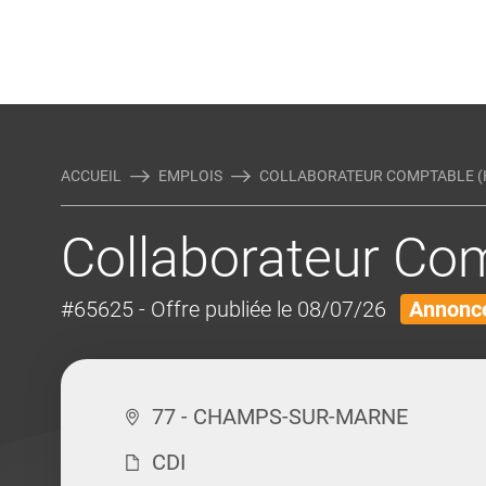
Rejoindre Linking Tal
Écrivez-nous
Actualités et Conseils
AUTRES MÉTIERS DE LA COM
ACCUEIL
EMPLOIS
COLLABORATEUR COMPTABLE (
Collaborateur Co
#65625
- Offre publiée le 08/07/26
Annonce
77 - CHAMPS-SUR-MARNE
CDI