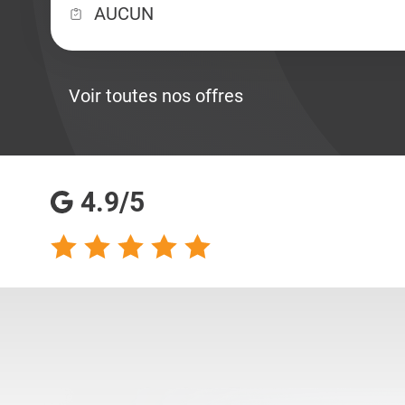
AUCUN
Voir toutes nos offres
4.9/5
talents analyse
Totalement satisfaite