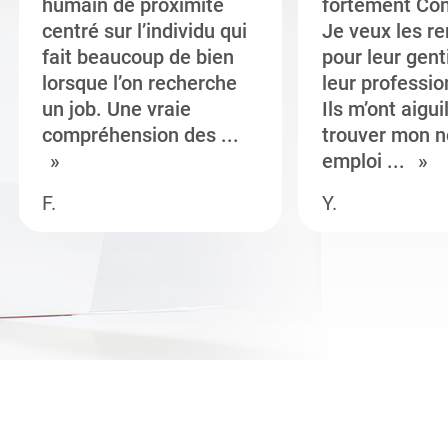
humain de proximité
fortement Co
centré sur l’individu qui
Je veux les r
fait beaucoup de bien
pour leur gent
lorsque l’on recherche
leur professi
un job. Une vraie
Ils m’ont aigui
compréhension des ...
trouver mon n
emploi ...
F.
Y.