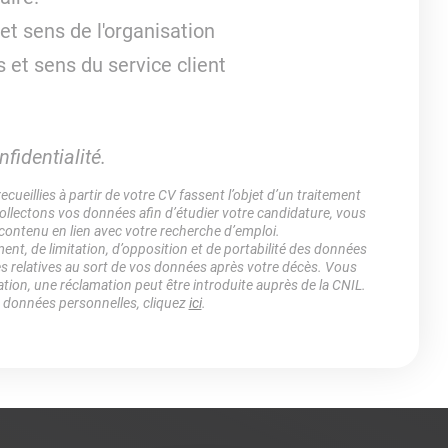
 et sens de l'organisation
 et sens du service client
fidentialité.
ueillies à partir de votre CV fassent l’objet d’un traitement
lectons vos données afin d’étudier votre candidature, vous
 contenu en lien avec votre recherche d’emploi.
ment, de limitation, d’opposition et de portabilité des données
es relatives au sort de vos données après votre décès. Vous
ation, une réclamation peut être introduite auprès de la CNIL.
s données personnelles, cliquez
ici
.