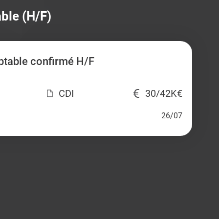
ble (H/F)
ptable confirmé H/F
CDI
30/42K€
26/07