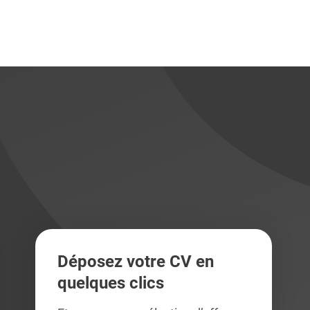
didats
didats
Déposez votre CV en
quelques clics