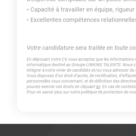
Capacité à travailler en équipe, rigueur
Excellentes compétences relationnelles
Votre candidature sera traitée en toute con
En déposant votre CV, vous acceptez que les informations rec
informatique destiné au Groupe LINKING TALENTS. Nous col
intégrer à notre vivier de candidats et/ou vous adresser du
Vous disposez d’un droit d’accès, de rectification, d’efface
personnelles vous concernant, et de définition des directiv
pouvez exercer ces droits en cliquant
ici
. En cas de contest
Pour en savoir plus sur notre politique de protection de vo