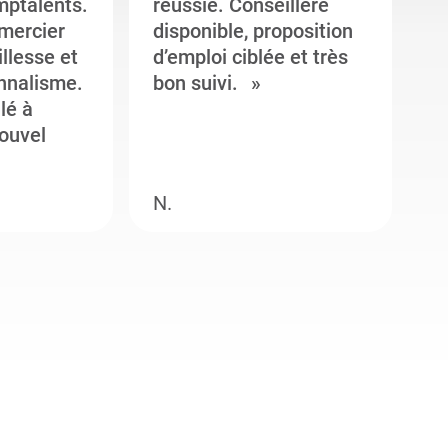
mptalents.
réussie. Conseillère
l
emercier
disponible, proposition
c
illesse et
d’emploi ciblée et très
c
onnalisme.
bon suivi.
J
llé à
s
ouvel
e
N.
M