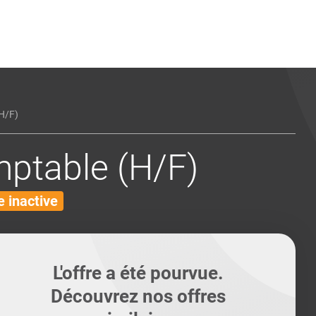
ents
Conseils pour les can
Conseils pour les can
Quiz métiers
PTABILITÉ
H/F)
mptable (H/F)
 inactive
L'offre a été pourvue.
Découvrez nos offres