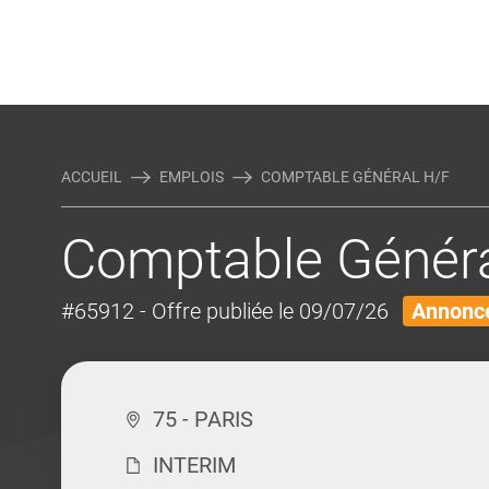
Rejoindre Linking Tal
Écrivez-nous
Actualités et Conseils
AUTRES MÉTIERS DE LA COM
ACCUEIL
EMPLOIS
COMPTABLE GÉNÉRAL H/F
Comptable Généra
#65912
- Offre publiée le 09/07/26
Annonce
75 - PARIS
INTERIM