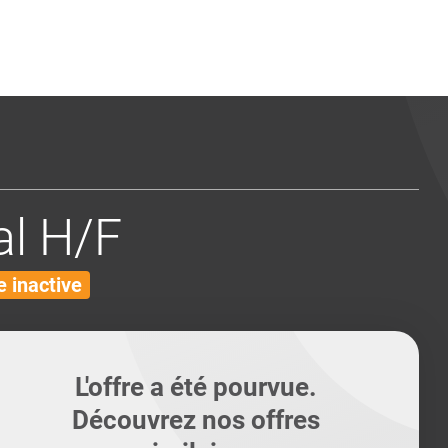
ents
Conseils pour les can
Conseils pour les can
Quiz métiers
PTABILITÉ
l H/F
 inactive
L'offre a été pourvue.
Découvrez nos offres