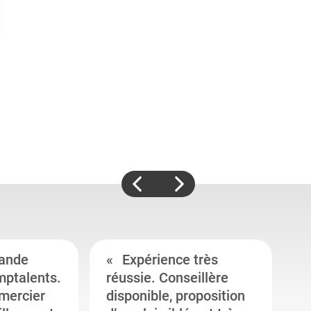
ande
Expérience très
mptalents.
réussie. Conseillère
l
emercier
disponible, proposition
c