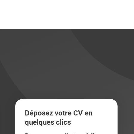
didats
didats
Déposez votre CV en
quelques clics