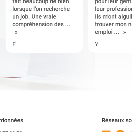
fait beaucoup de bien
pour leur gent
lorsque l’on recherche
leur professi
un job. Une vraie
Ils m’ont aigui
compréhension des ...
trouver mon n
emploi ...
F.
Y.
rdonnées
Réseaux so