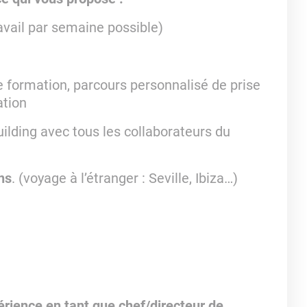
ravail par semaine possible)
 formation, parcours personnalisé de prise
ation
uilding avec tous les collaborateurs du
ns
. (voyage à l’étranger : Seville, Ibiza…)
rience en tant que chef/directeur de