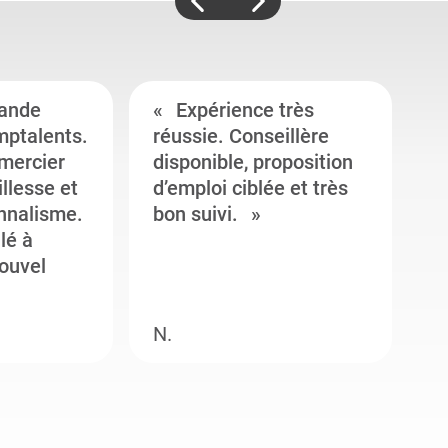
ande
Expérience très
mptalents.
réussie. Conseillère
l
emercier
disponible, proposition
c
illesse et
d’emploi ciblée et très
c
onnalisme.
bon suivi.
J
llé à
s
ouvel
e
N.
M