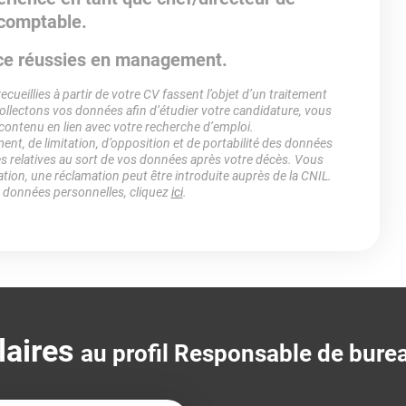
 comptable.
nce réussies en management.
ueillies à partir de votre CV fassent l’objet d’un traitement
lectons vos données afin d’étudier votre candidature, vous
 contenu en lien avec votre recherche d’emploi.
ment, de limitation, d’opposition et de portabilité des données
es relatives au sort de vos données après votre décès. Vous
ation, une réclamation peut être introduite auprès de la CNIL.
s données personnelles, cliquez
ici
.
laires
au profil Responsable de bure