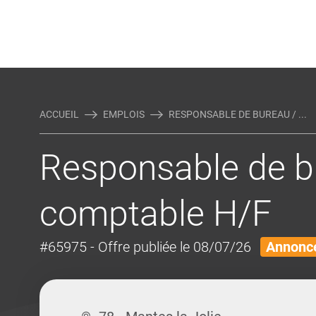
Rejoindre Linking Tal
Écrivez-nous
Actualités et Conseils
AUTRES MÉTIERS DE LA COM
ACCUEIL
EMPLOIS
RESPONSABLE DE BUREAU / ...
Responsable de bu
comptable H/F
#65975
- Offre publiée le 08/07/26
Annonce