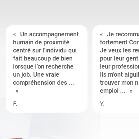
Un accompagnement
Je recomm
humain de proximité
fortement Co
centré sur l’individu qui
Je veux les r
fait beaucoup de bien
pour leur gent
lorsque l’on recherche
leur professi
un job. Une vraie
Ils m’ont aigui
compréhension des ...
trouver mon n
emploi ...
F.
Y.