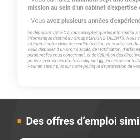
mission au sein d'un cabinet d'expertise
- Vous
avez plusieurs années d'expérie
En déposant votre CV, vous acceptez que les informations rec
informatique destiné au Groupe LINKING TALENTS. Nous col
intégrer à notre vivier de candidats et/ou vous adresser du
Vous disposez d’un droit d’accès, de rectification, d’efface
personnelles vous concernant, et de définition des directiv
pouvez exercer ces droits en cliquant
ici
. En cas de contest
Pour en savoir plus sur notre politique de protection de vo
Des offres d’emploi simi