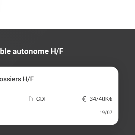
able autonome H/F
ossiers H/F
CDI
34/40K€
19/07