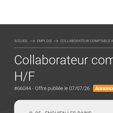
Rejoindre Linking Tal
Écrivez-nous
Actualités et Conseils
AUTRES MÉTIERS DE LA COM
ACCUEIL
EMPLOIS
COLLABORATEUR COMPTABLE 
Collaborateur co
H/F
#66044
- Offre publiée le 07/07/26
Annonce