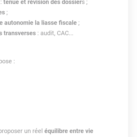
e:
tenue et révision des dossier
s ;
es
;
re autonomie la liasse fiscale
;
s transverses
: audit, CAC...
pose :
 proposer un réel
équilibre entre vie