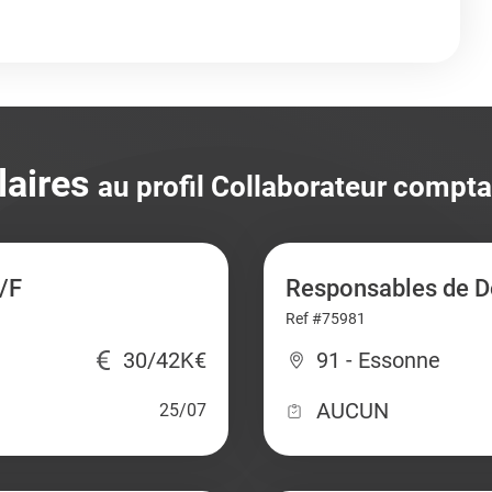
laires
au profil Collaborateur compt
/F
Responsables de D
Ref #75981
30/42K€
91 - Essonne
AUCUN
25/07