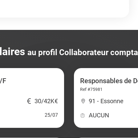
laires
au profil Collaborateur compt
/F
Responsables de D
Ref #75981
30/42K€
91 - Essonne
AUCUN
25/07