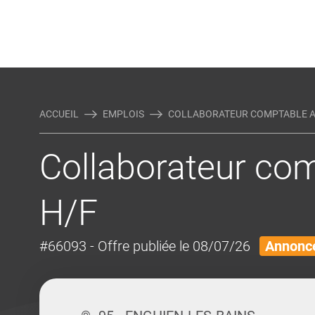
Rejoindre Linking Tal
Écrivez-nous
Actualités et Conseils
AUTRES MÉTIERS DE LA COM
ACCUEIL
EMPLOIS
COLLABORATEUR COMPTABLE 
Collaborateur co
H/F
#66093
- Offre publiée le 08/07/26
Annonce