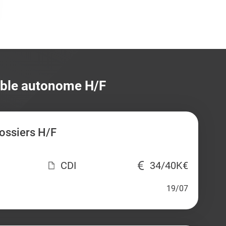
able autonome H/F
ossiers H/F
CDI
34/40K€
19/07