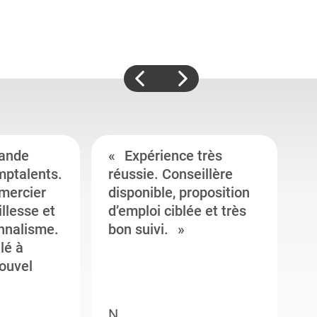
ande
Expérience très
mptalents.
réussie. Conseillère
l
emercier
disponible, proposition
c
illesse et
d’emploi ciblée et très
c
onnalisme.
bon suivi.
J
llé à
s
ouvel
e
N.
M