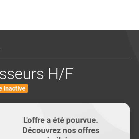
ents
Conseils pour les can
Conseils pour les can
Quiz métiers
PTABILITÉ
F
sseurs H/F
 inactive
L'offre a été pourvue.
Découvrez nos offres