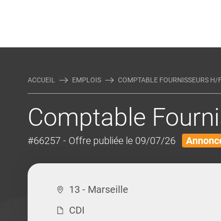
Rejoindre Linking Tal
Écrivez-nous
Actualités et Conseils
AUTRES MÉTIERS DE LA COM
ACCUEIL
EMPLOIS
COMPTABLE FOURNISSEURS H/
Comptable Fourni
#66257
- Offre publiée le 09/07/26
Annonce
13 - Marseille
CDI