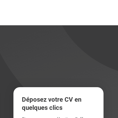
didats
didats
Déposez votre CV en
quelques clics