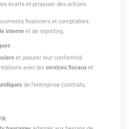
 les écarts et proposer des actions
documents financiers et comptables.
le interne
et de reporting.
sques
nciers
et assurer leur conformité.
 relations avec les
services fiscaux
et
ridiques
de l’entreprise (contrats,
FR
.
ts bancaires
adaptés aux besoins de