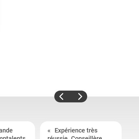
ande
Expérience très
mptalents.
réussie. Conseillère
l