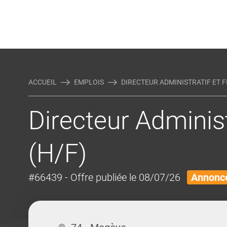
Rejoindre Linking Tal
Écrivez-nous
Actualités et Conseils
AUTRES MÉTIERS DE LA COM
ACCUEIL
EMPLOIS
DIRECTEUR ADMINISTRATIF ET FI
Directeur Administ
(H/F)
#66439
- Offre publiée le 08/07/26
Annonce