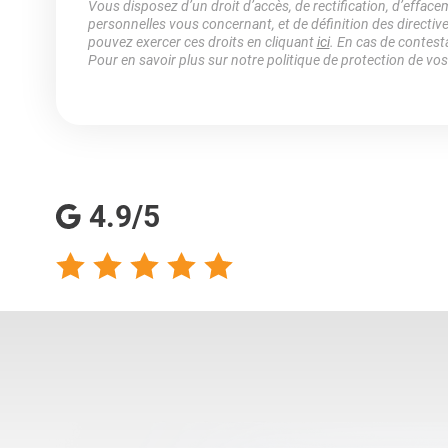
Vous disposez d’un droit d’accès, de rectification, d’efface
personnelles vous concernant, et de définition des directiv
pouvez exercer ces droits en cliquant
ici
. En cas de contest
Pour en savoir plus sur notre politique de protection de vo
4.9/5
talents analyse
Totalement satisfaite
s qualités
de ma collaboration