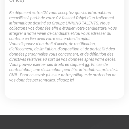
En déposant votre CV, vous acceptez que les informations
recueillies à partir de votre CV fassent l’objet d’un traitement
informatique destiné au Groupe LINKING TALENTS. Nous
collectons vos données afin d’étudier votre candidature, vous
intégrer à notre vivier de candidats et/ou vous adresser du
contenu en lien avec votre recherche d’emploi.
Vous disposez d’un droit d’accès, de rectification,
d’effacement, de limitation, d’opposition et de portabilité des
données personnelles vous concernant, et de définition des
directives relatives au sort de vos données après votre décès.
Vous pouvez exercer ces droits en cliquant
ici
. En cas de
contestation, une réclamation peut être introduite auprès de la
CNIL. Pour en savoir plus sur notre politique de protection de
vos données personnelles, cliquez
ici
.