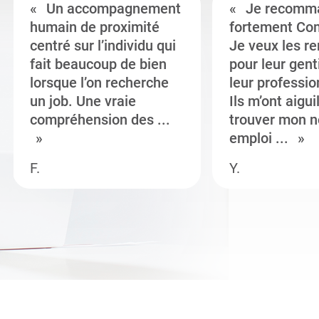
Un accompagnement
Je recomm
humain de proximité
fortement Co
centré sur l’individu qui
Je veux les r
fait beaucoup de bien
pour leur gent
lorsque l’on recherche
leur professi
un job. Une vraie
Ils m’ont aigui
compréhension des ...
trouver mon n
emploi ...
F.
Y.