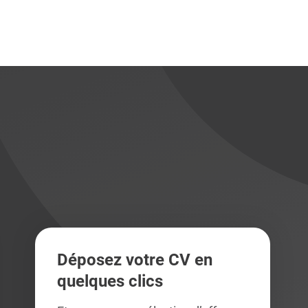
didats
didats
Déposez votre CV en
quelques clics