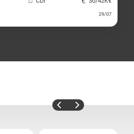
CDI
30/42K€
29/07