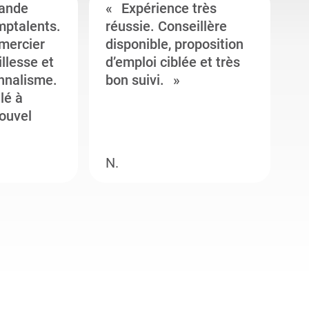
ande
Expérience très
mptalents.
réussie. Conseillère
l
emercier
disponible, proposition
c
illesse et
d’emploi ciblée et très
c
onnalisme.
bon suivi.
J
llé à
s
ouvel
e
N.
M