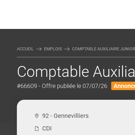
Rejoindre Linking Tal
Écrivez-nous
Actualités et Conseils
AUTRES MÉTIERS DE LA COM
ACCUEIL
EMPLOIS
COMPTABLE AUXILIAIRE JUNIOR
Comptable Auxilia
#66609
- Offre publiée le 07/07/26
Annonce
92 - Gennevilliers
CDI