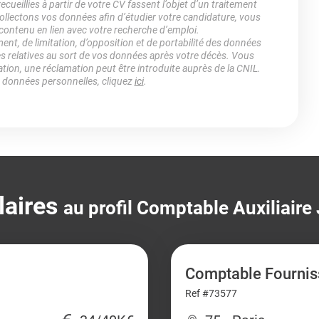
ueillies à partir de votre CV fassent l’objet d’un traitement
lectons vos données afin d’étudier votre candidature, vous
 contenu en lien avec votre recherche d’emploi.
ment, de limitation, d’opposition et de portabilité des données
es relatives au sort de vos données après votre décès. Vous
ation, une réclamation peut être introduite auprès de la CNIL.
s données personnelles, cliquez
ici
.
laires
au profil Comptable Auxiliaire
Comptable Fournis
Ref #73577