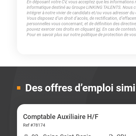
En déposant votre CV, vous acceptez que les informations rec
informatique destiné au Groupe LINKING TALENTS. Nous col
intégrer à notre vivier de candidats et/ou vous adresser du
Vous disposez d’un droit d’accès, de rectification, d’efface
personnelles vous concernant, et de définition des directiv
pouvez exercer ces droits en cliquant
ici
. En cas de contest
Pour en savoir plus sur notre politique de protection de vo
Des offres d’emploi simi
Comptable Auxiliaire H/F
Ref #78174