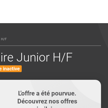
ents
Conseils pour les can
Conseils pour les can
Quiz métiers
PTABILITÉ
 H/F
ire Junior H/F
 inactive
L'offre a été pourvue.
Découvrez nos offres