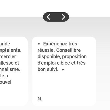
ande
Expérience très
mptalents.
réussie. Conseillère
l
emercier
disponible, proposition
c
illesse et
d’emploi ciblée et très
c
onnalisme.
bon suivi.
J
llé à
s
ouvel
e
N.
M