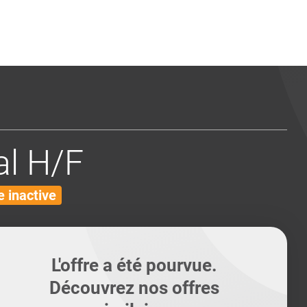
ents
Conseils pour les can
Conseils pour les can
Quiz métiers
PTABILITÉ
l H/F
 inactive
L'offre a été pourvue.
Découvrez nos offres