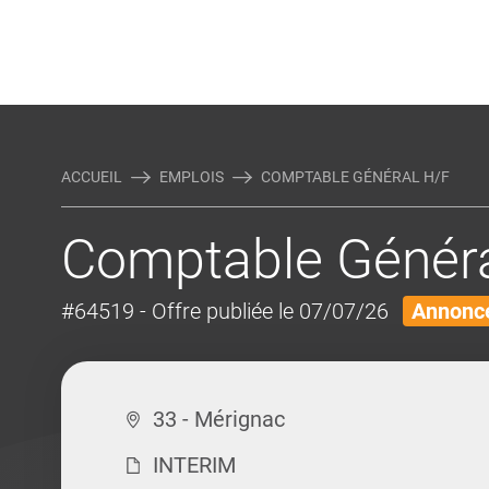
Rejoindre Linking Tal
Écrivez-nous
Actualités et Conseils
AUTRES MÉTIERS DE LA COM
ACCUEIL
EMPLOIS
COMPTABLE GÉNÉRAL H/F
Comptable Généra
#64519
- Offre publiée le 07/07/26
Annonce
33 - Mérignac
INTERIM