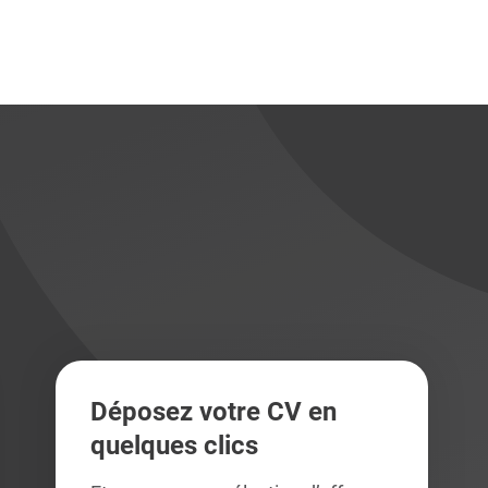
didats
didats
Déposez votre CV en
quelques clics