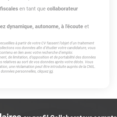
fiscales
en tant que
collaborateur
avez dynamique, autonome, à l'écoute
et
ueillies à partir de votre CV fassent l’objet d’un traitement
lectons vos données afin d’étudier votre candidature, vous
 contenu en lien avec votre recherche d’emploi.
ment, de limitation, d’opposition et de portabilité des données
es relatives au sort de vos données après votre décès. Vous
ation, une réclamation peut être introduite auprès de la CNIL.
s données personnelles, cliquez
ici
.