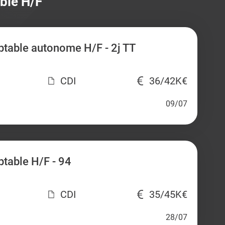
ble H/F
table autonome H/F - 2j TT
CDI
36/42K€
09/07
table H/F - 94
CDI
35/45K€
28/07