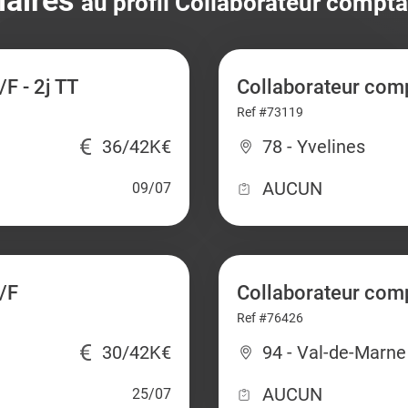
laires
au profil Collaborateur compta
F - 2j TT
Collaborateur comp
Ref #73119
36/42K€
78 - Yvelines
AUCUN
09/07
/F
Collaborateur comp
Ref #76426
30/42K€
94 - Val-de-Marne
AUCUN
25/07