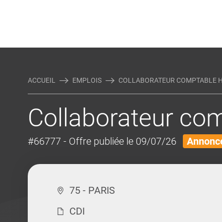
Rejoindre Linking Tal
Écrivez-nous
Actualités et Conseils
AUTRES MÉTIERS DE LA COM
ACCUEIL
EMPLOIS
COLLABORATEUR COMPTABLE H
Collaborateur co
#66777
- Offre publiée le 09/07/26
Annonce
75 - PARIS
CDI