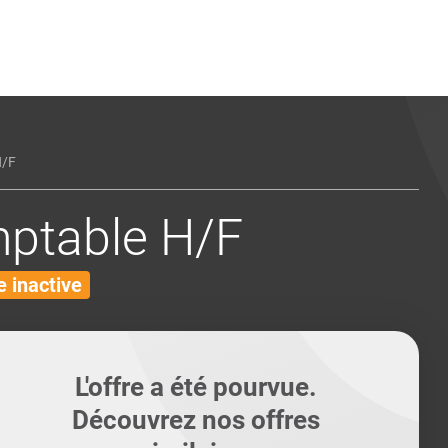
ents
Conseils pour les can
Conseils pour les can
Quiz métiers
PTABILITÉ
/F
mptable H/F
 inactive
L'offre a été pourvue.
Découvrez nos offres