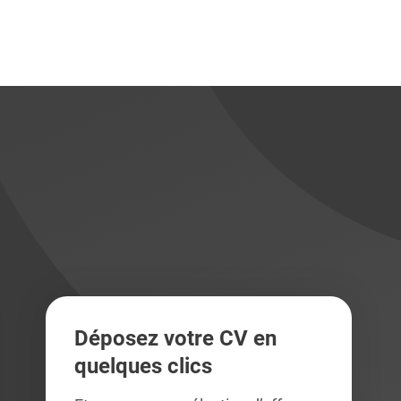
didats
didats
Déposez votre CV en
quelques clics