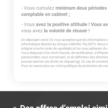
- Vous cumulez
minimum deux périodes 
comptable en cabinet ;
- Vous
avez la positive attitude ! Vous 
vous avez
la volonté de réussir !
En déposant votre CV, vous acceptez que les informations rec
informatique destiné au Groupe LINKING TALENTS. Nous col
intégrer à notre vivier de candidats et/ou vous adresser du
Vous disposez d’un droit d’accès, de rectification, d’efface
personnelles vous concernant, et de définition des directiv
pouvez exercer ces droits en cliquant
ici
. En cas de contest
Pour en savoir plus sur notre politique de protection de vo