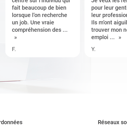
centré sur l’individu qui
Je veux les r
fait beaucoup de bien
pour leur gent
lorsque l’on recherche
leur professi
un job. Une vraie
Ils m’ont aigui
compréhension des ...
trouver mon n
emploi ...
F.
Y.
rdonnées
Réseaux so