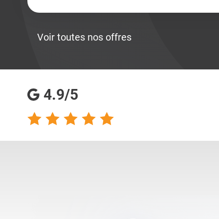
Voir toutes nos offres
4.9/5
talents analyse
Totalement satisfaite
s qualités
de ma collaboration