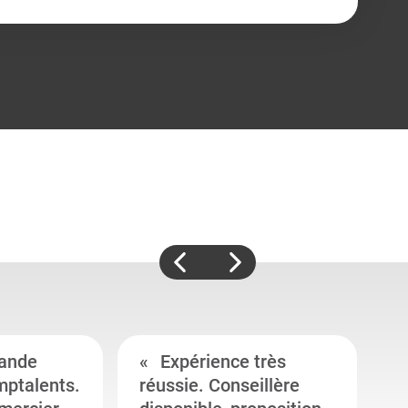
ande
Expérience très
mptalents.
réussie. Conseillère
l