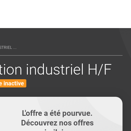
ents
Conseils pour les can
Conseils pour les can
Quiz métiers
PTABILITÉ
RIEL ...
ion industriel H/F
 inactive
L'offre a été pourvue.
Découvrez nos offres