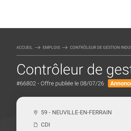
Rejoindre Linking Tal
Écrivez-nous
Actualités et Conseils
AUTRES MÉTIERS DE LA COM
ACCUEIL
EMPLOIS
CONTRÔLEUR DE GESTION INDUST
Contrôleur de gest
#66802
- Offre publiée le 08/07/26
Annonce
59 - NEUVILLE-EN-FERRAIN
CDI