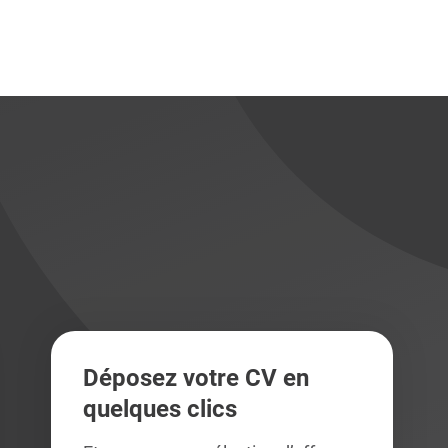
didats
didats
Déposez votre CV en
quelques clics