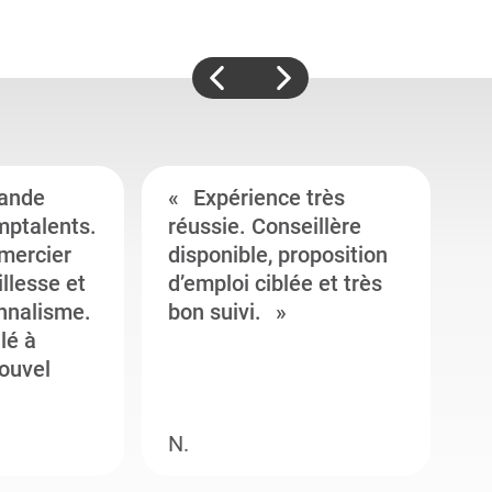
ande
Expérience très
mptalents.
réussie. Conseillère
l
emercier
disponible, proposition
c
illesse et
d’emploi ciblée et très
c
onnalisme.
bon suivi.
J
llé à
s
ouvel
e
N.
M