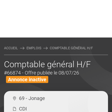
ACCUEIL
EMPLOIS
COMPTABLE GÉNÉRAL H/F
Comptable général H/F
#66874
- Offre publiée le 08/07/26
Annonce inactive
69 - Jonage
CDI