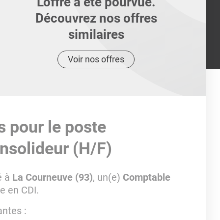
L'offre a été pourvue.
Découvrez nos offres
similaires
Voir nos offres
s pour le poste
nsolideur (H/F)
é à
La Courneuve (93)
, un(e)
Comptable
e en CDI.
antes :