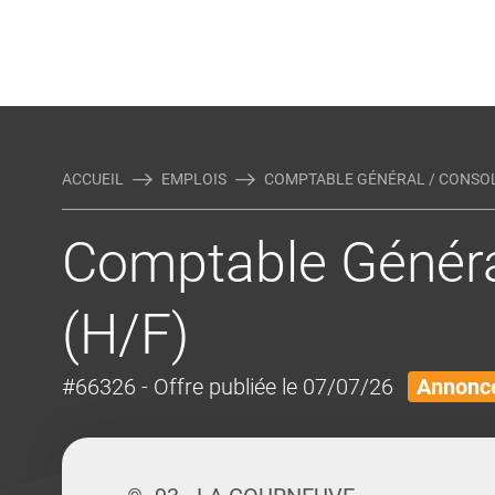
Rejoindre Linking Tal
Écrivez-nous
Actualités et Conseils
AUTRES MÉTIERS DE LA COM
ACCUEIL
EMPLOIS
COMPTABLE GÉNÉRAL / CONSOLI
Comptable Généra
(H/F)
#66326
- Offre publiée le 07/07/26
Annonce