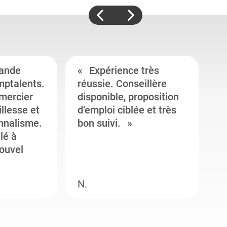
ande
Expérience très
mptalents.
réussie. Conseillère
l
emercier
disponible, proposition
c
illesse et
d’emploi ciblée et très
c
onnalisme.
bon suivi.
J
llé à
s
ouvel
e
N.
M