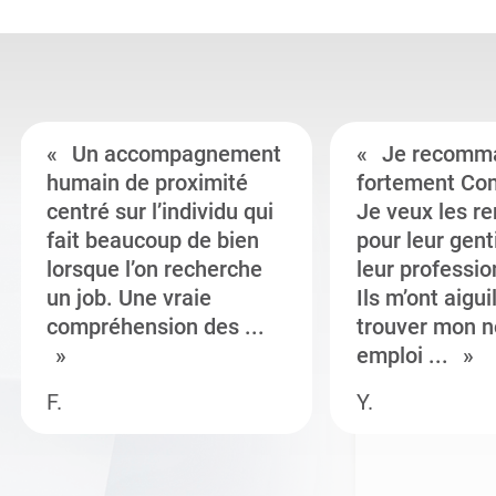
Un accompagnement
Je recomm
humain de proximité
fortement Co
centré sur l’individu qui
Je veux les r
fait beaucoup de bien
pour leur gent
lorsque l’on recherche
leur professi
un job. Une vraie
Ils m’ont aigui
compréhension des ...
trouver mon n
emploi ...
F.
Y.