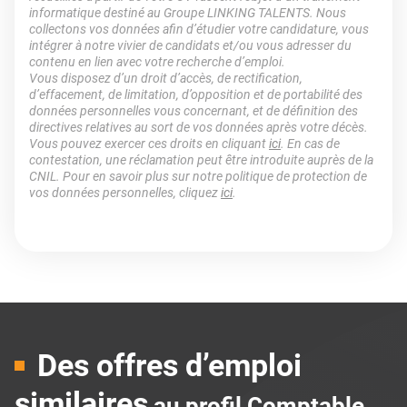
informatique destiné au Groupe LINKING TALENTS. Nous
collectons vos données afin d’étudier votre candidature, vous
intégrer à notre vivier de candidats et/ou vous adresser du
contenu en lien avec votre recherche d’emploi.
Vous disposez d’un droit d’accès, de rectification,
d’effacement, de limitation, d’opposition et de portabilité des
données personnelles vous concernant, et de définition des
directives relatives au sort de vos données après votre décès.
Vous pouvez exercer ces droits en cliquant
ici
. En cas de
contestation, une réclamation peut être introduite auprès de la
CNIL. Pour en savoir plus sur notre politique de protection de
vos données personnelles, cliquez
ici
.
Des offres d’emploi
similaires
au profil Comptable