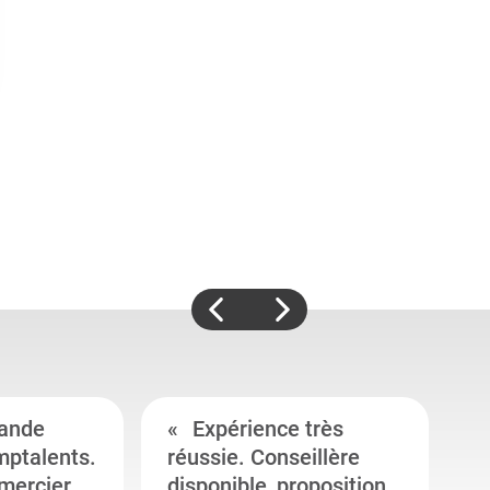
ande
Expérience très
mptalents.
réussie. Conseillère
l
emercier
disponible, proposition
c