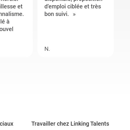
illesse et
d’emploi ciblée et très
c
onnalisme.
bon suivi.
J
llé à
s
ouvel
e
N.
M
ciaux
Travailler chez Linking Talents