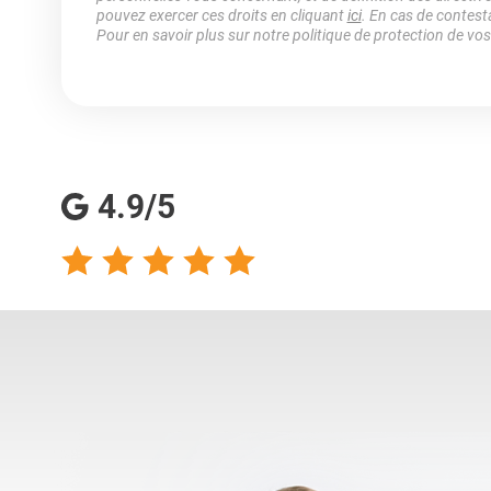
pouvez exercer ces droits en cliquant
ici
. En cas de contest
Pour en savoir plus sur notre politique de protection de vo
4.9/5
talents analyse
Totalement satisfaite
s qualités
de ma collaboration
s pour les
avec les consultantes