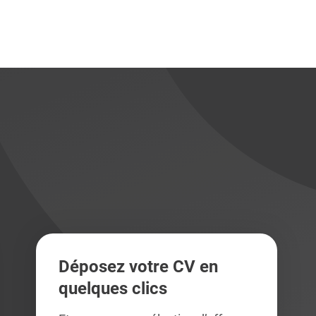
didats
didats
Déposez votre CV en
quelques clics