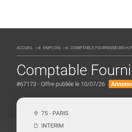
Rejoindre Linking Tal
Écrivez-nous
Actualités et Conseils
AUTRES MÉTIERS DE LA COM
ACCUEIL
EMPLOIS
COMPTABLE FOURNISSEURS H/
Comptable Fourni
#67173
- Offre publiée le 10/07/26
Annonce
75 - PARIS
INTERIM