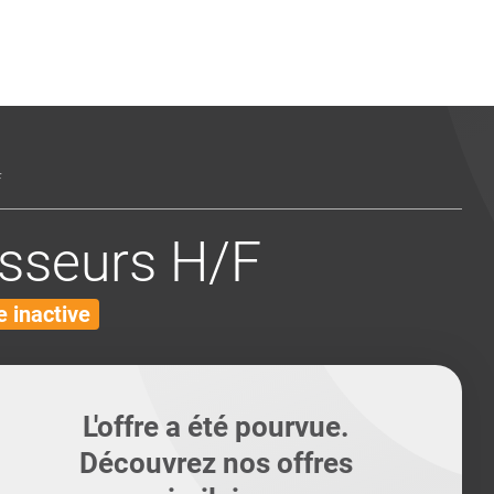
ents
Conseils pour les can
Conseils pour les can
Quiz métiers
PTABILITÉ
F
sseurs H/F
 inactive
L'offre a été pourvue.
Découvrez nos offres