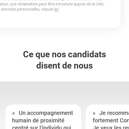
ation, une réclamation peut être introduite auprès de la CNIL.
s données personnelles, cliquez
ici
.
Ce que nos candidats
disent de nous
Un accompagnement
Je recomm
humain de proximité
fortement Co
centré sur l’individu qui
Je veux les r