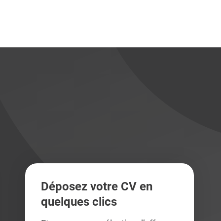
didats
didats
Déposez votre CV en
quelques clics