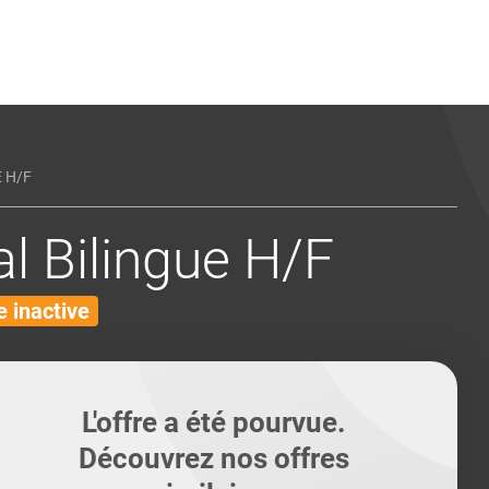
ents
Conseils pour les can
Conseils pour les can
Quiz métiers
PTABILITÉ
 H/F
l Bilingue H/F
 inactive
L'offre a été pourvue.
Découvrez nos offres