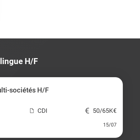
ilingue H/F
ti-sociétés H/F
CDI
50/65K€
15/07