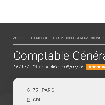
Rejoindre Linking Tal
Écrivez-nous
Actualités et Conseils
AUTRES MÉTIERS DE LA COM
ACCUEIL
EMPLOIS
COMPTABLE GÉNÉRAL BILINGUE
Comptable Généra
#67177
- Offre publiée le 08/07/26
Annonce
75 - PARIS
CDI