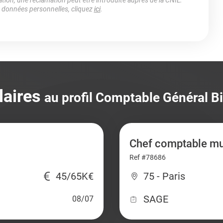
ation, une réclamation peut être introduite auprès de la CNIL.
s données personnelles, cliquez
ici
.
laires
au profil Comptable Général B
Chef comptable mul
Ref #78686
45/65K€
75 - Paris
SAGE
08/07