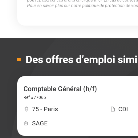
pouvez exercer ces droits en cliquant
ici
. En cas de contest
Pour en savoir plus sur notre politique de protection de vo
Des offres d’emploi simi
Comptable Général (h/f)
Ref #77065
75 - Paris
CDI
SAGE