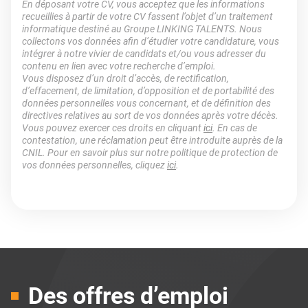
En déposant votre CV, vous acceptez que les informations
recueillies à partir de votre CV fassent l’objet d’un traitement
informatique destiné au Groupe LINKING TALENTS. Nous
collectons vos données afin d’étudier votre candidature, vous
intégrer à notre vivier de candidats et/ou vous adresser du
contenu en lien avec votre recherche d’emploi.
Vous disposez d’un droit d’accès, de rectification,
d’effacement, de limitation, d’opposition et de portabilité des
données personnelles vous concernant, et de définition des
directives relatives au sort de vos données après votre décès.
Vous pouvez exercer ces droits en cliquant
ici
. En cas de
contestation, une réclamation peut être introduite auprès de la
CNIL. Pour en savoir plus sur notre politique de protection de
vos données personnelles, cliquez
ici
.
Des offres d’emploi