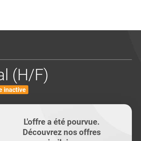
ents
Conseils pour les can
Conseils pour les can
Quiz métiers
PTABILITÉ
l (H/F)
 inactive
L'offre a été pourvue.
Découvrez nos offres