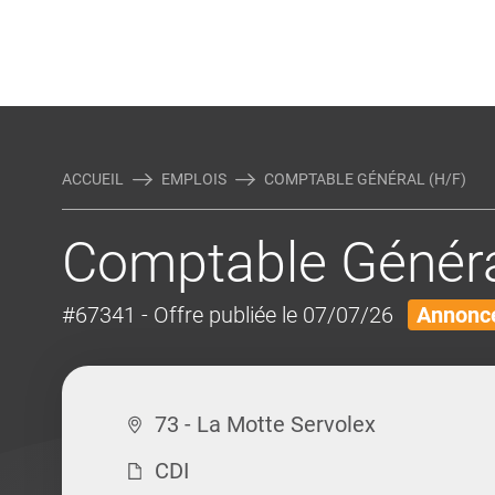
Rejoindre Linking Tal
Écrivez-nous
Actualités et Conseils
AUTRES MÉTIERS DE LA COM
ACCUEIL
EMPLOIS
COMPTABLE GÉNÉRAL (H/F)
Comptable Généra
#67341
- Offre publiée le 07/07/26
Annonce
73 - La Motte Servolex
CDI