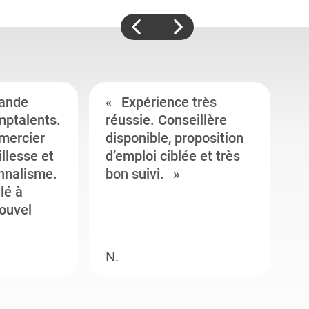
ande
Expérience très
mptalents.
réussie. Conseillère
l
emercier
disponible, proposition
c
illesse et
d’emploi ciblée et très
c
onnalisme.
bon suivi.
J
llé à
s
ouvel
e
N.
M