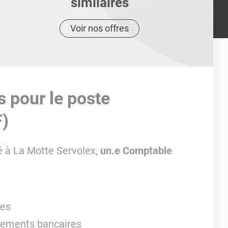
similaires
Voir nos offres
s pour le poste
F)
é à La Motte Servolex,
un.e Comptable
tes
chements bancaires