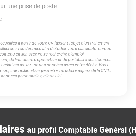
r une prise de poste
e
ueillies à partir de votre CV fassent l’objet d’un traitement
lectons vos données afin d’étudier votre candidature, vous
 contenu en lien avec votre recherche d’emploi.
ment, de limitation, d’opposition et de portabilité des données
es relatives au sort de vos données après votre décès. Vous
ation, une réclamation peut être introduite auprès de la CNIL.
s données personnelles, cliquez
ici
.
laires
au profil Comptable Général (H