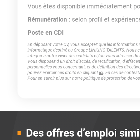
Vous êtes disponible immédiatement pou
Rémunération :
selon profil et expérienc
Poste en CDI
En déposant votre CV, vous acceptez que les informations rec
informatique destiné au Groupe LINKING TALENTS. Nous col
intégrer à notre vivier de candidats et/ou vous adresser du
Vous disposez d’un droit d’accès, de rectification, d’efface
personnelles vous concernant, et de définition des directiv
pouvez exercer ces droits en cliquant
ici
. En cas de contest
Pour en savoir plus sur notre politique de protection de vo
Des offres d’emploi simi