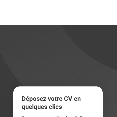
didats
didats
Déposez votre CV en
quelques clics