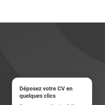
didats
didats
Déposez votre CV en
quelques clics