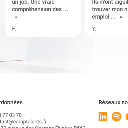
un job. Une vraie
Ils m’ont aigui
compréhension des ...
trouver mon n
emploi ...
F.
Y.
rdonnées
Réseaux so
4 77 03 70
tact@comptalents.fr