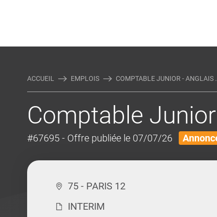
Rejoindre Linking Tal
Écrivez-nous
Actualités et Conseils
AUTRES MÉTIERS DE LA COM
ACCUEIL
EMPLOIS
COMPTABLE JUNIOR - ANGLAIS .
Comptable Junior 
#67695
- Offre publiée le 07/07/26
Annonce
75 - PARIS 12
INTERIM