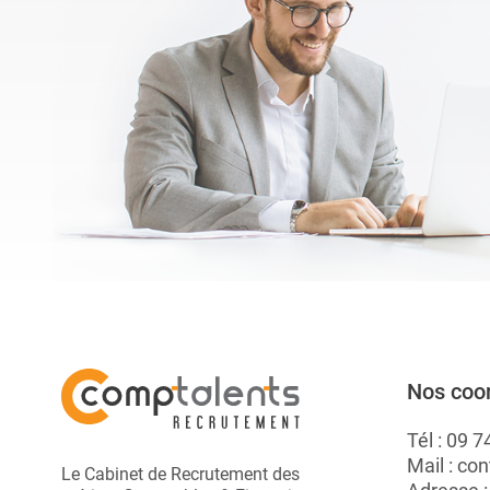
vis à vis de ses
bon emploi très
rapidement. Elles ...
A.
Nos coo
Tél :
09 7
Mail :
con
Le Cabinet de Recrutement des