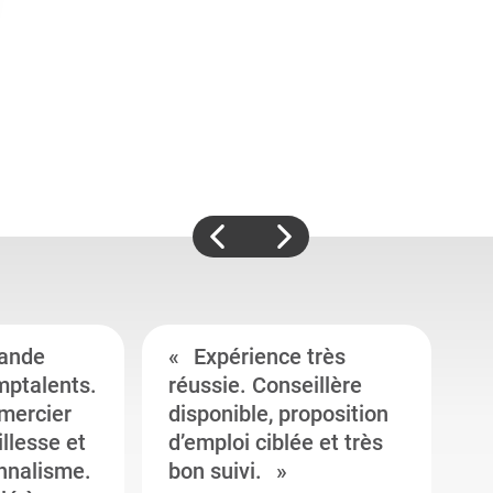
ande
Expérience très
mptalents.
réussie. Conseillère
l
emercier
disponible, proposition
c
illesse et
d’emploi ciblée et très
c
onnalisme.
bon suivi.
J