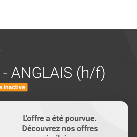
ents
Conseils pour les can
Conseils pour les can
Quiz métiers
PTABILITÉ
..
- ANGLAIS (h/f)
 inactive
L'offre a été pourvue.
Découvrez nos offres