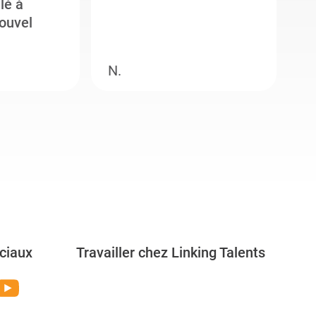
llé à
s
ouvel
e
N.
M
ciaux
Travailler chez Linking Talents
Rejoignez-nous