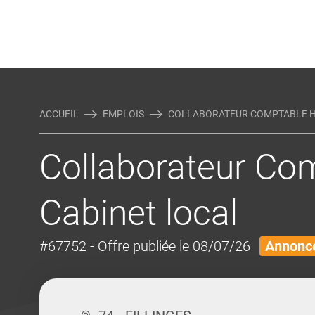
Rejoindre Linking Tal
Écrivez-nous
Actualités et Conseils
AUTRES MÉTIERS DE LA COM
ACCUEIL
EMPLOIS
COLLABORATEUR COMPTABLE H/F
Collaborateur Com
Cabinet local
#67752
- Offre publiée le 08/07/26
Annonce