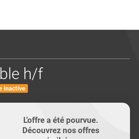
ents
Conseils pour les can
Conseils pour les can
Quiz métiers
PTABILITÉ
le h/f
 inactive
L'offre a été pourvue.
Découvrez nos offres