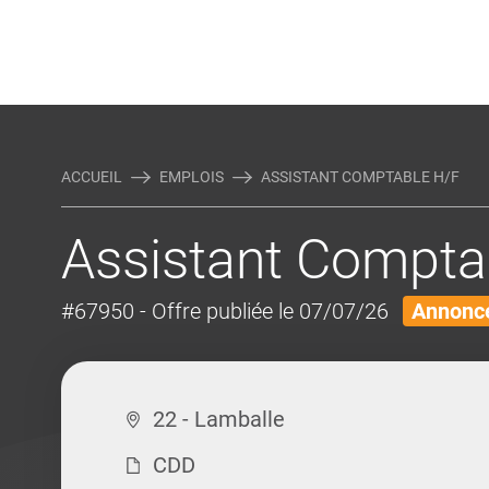
Rejoindre Linking Tal
Écrivez-nous
Actualités et Conseils
AUTRES MÉTIERS DE LA COM
ACCUEIL
EMPLOIS
ASSISTANT COMPTABLE H/F
Assistant Comptab
#67950
- Offre publiée le 07/07/26
Annonce
22 - Lamballe
CDD