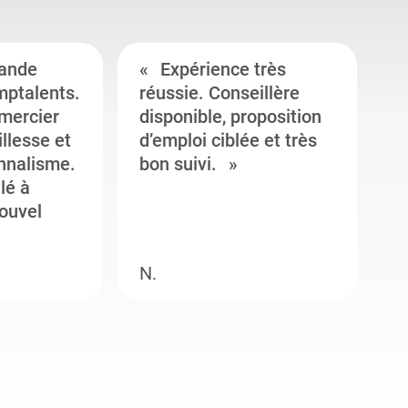
ande
Expérience très
mptalents.
réussie. Conseillère
l
emercier
disponible, proposition
c
illesse et
d’emploi ciblée et très
c
onnalisme.
bon suivi.
J
llé à
s
ouvel
e
N.
M