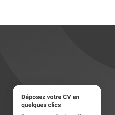
didats
didats
Déposez votre CV en
quelques clics