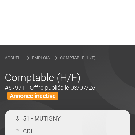
ACCUEIL
EMPLOIS
COMPTABLE (H/F)
Comptable (H/F)
#67971
- Offre publiée le 08/07/26
Annonce inactive
51 - MUTIGNY
CDI