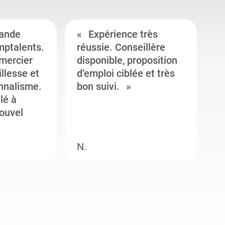
ande
Expérience très
mptalents.
réussie. Conseillère
l
emercier
disponible, proposition
c
illesse et
d’emploi ciblée et très
c
onnalisme.
bon suivi.
J
llé à
s
ouvel
e
N.
M