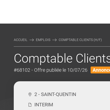
Rejoindre Linking Tal
Écrivez-nous
Actualités et Conseils
AUTRES MÉTIERS DE LA COM
ACCUEIL
EMPLOIS
COMPTABLE CLIENTS (H/F)
Comptable Clients
#68102
- Offre publiée le 10/07/26
Annonce
2 - SAINT-QUENTIN
INTERIM