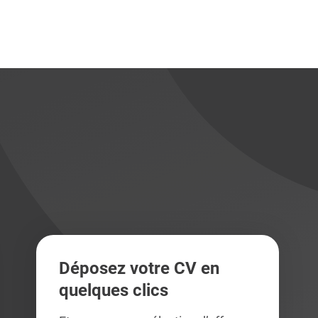
didats
didats
Déposez votre CV en
quelques clics