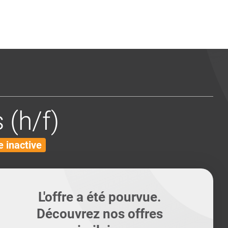
ents
Conseils pour les can
Conseils pour les can
Quiz métiers
PTABILITÉ
 (h/f)
 inactive
L'offre a été pourvue.
Découvrez nos offres