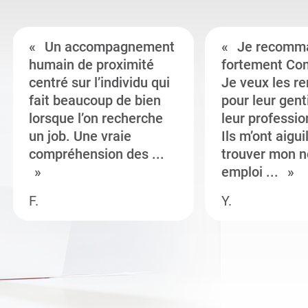
Un accompagnement
Je recomm
humain de proximité
fortement Co
centré sur l’individu qui
Je veux les r
fait beaucoup de bien
pour leur gent
lorsque l’on recherche
leur professi
un job. Une vraie
Ils m’ont aigui
compréhension des ...
trouver mon n
emploi ...
F.
Y.