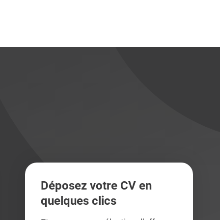
didats
didats
Déposez votre CV en
quelques clics