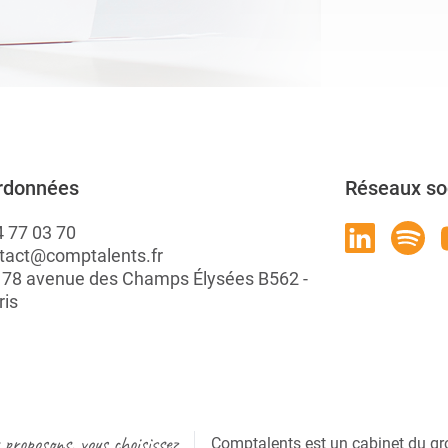
rdonnées
Réseaux so
4 77 03 70
tact@comptalents.fr
: 78 avenue des Champs Élysées B562 -
ris
proposons, vous choisissez
Comptalents est un cabinet du gr