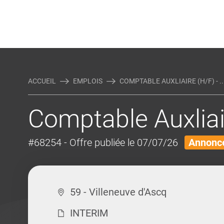
Rejoindre Linking Tal
Écrivez-nous
Actualités et Conseils
AUTRES MÉTIERS DE LA COM
ACCUEIL
EMPLOIS
COMPTABLE AUXLIAIRE (H/F) - ..
Comptable Auxliair
#68254
- Offre publiée le 07/07/26
Annonce
59 - Villeneuve d'Ascq
INTERIM