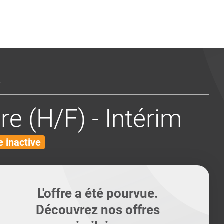
ents
Conseils pour les can
Conseils pour les can
Quiz métiers
PTABILITÉ
.
e (H/F) - Intérim
 inactive
L'offre a été pourvue.
Découvrez nos offres