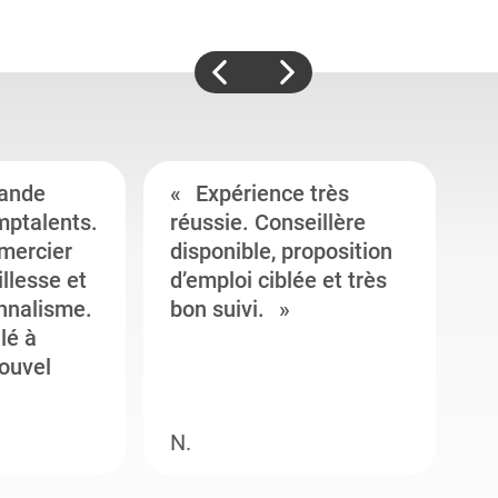
ande
Expérience très
mptalents.
réussie. Conseillère
l
emercier
disponible, proposition
c
illesse et
d’emploi ciblée et très
c
onnalisme.
bon suivi.
J
llé à
s
ouvel
e
N.
M