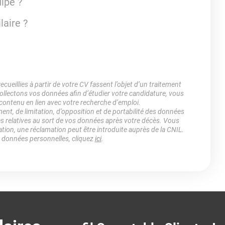
ipe ?
aire ?
ueillies à partir de votre CV fassent l’objet d’un traitement
lectons vos données afin d’étudier votre candidature, vous
 contenu en lien avec votre recherche d’emploi.
ment, de limitation, d’opposition et de portabilité des données
es relatives au sort de vos données après votre décès. Vous
ation, une réclamation peut être introduite auprès de la CNIL.
s données personnelles, cliquez
ici
.