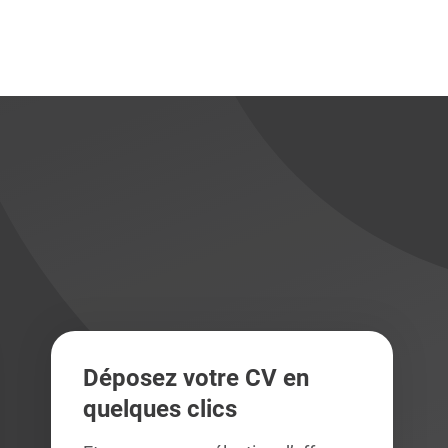
didats
didats
Déposez votre CV en
quelques clics