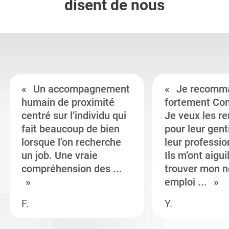
disent de nous
Un accompagnement
Je recomm
humain de proximité
fortement Co
centré sur l’individu qui
Je veux les r
fait beaucoup de bien
pour leur gent
lorsque l’on recherche
leur professi
un job. Une vraie
Ils m’ont aigui
compréhension des ...
trouver mon n
emploi ...
F.
Y.