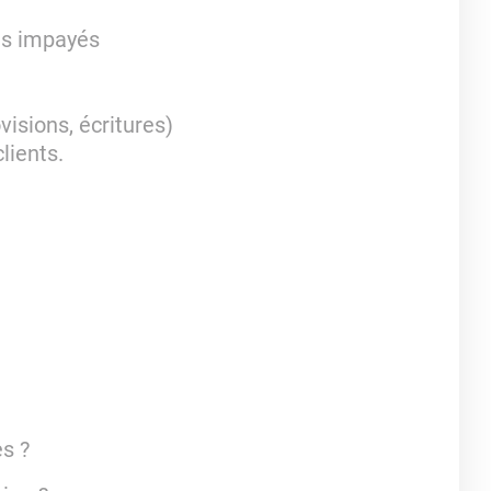
les impayés
visions, écritures)
lients.
es ?