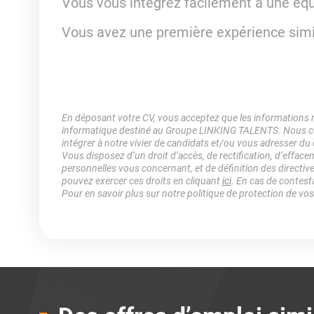
Vous vous intégrez facilement à une équ
Vous avez une première expérience simil
En déposant votre CV, vous acceptez que les informations rec
informatique destiné au Groupe LINKING TALENTS. Nous col
intégrer à notre vivier de candidats et/ou vous adresser du
Vous disposez d’un droit d’accès, de rectification, d’efface
personnelles vous concernant, et de définition des directiv
pouvez exercer ces droits en cliquant
ici
. En cas de contest
Pour en savoir plus sur notre politique de protection de vo