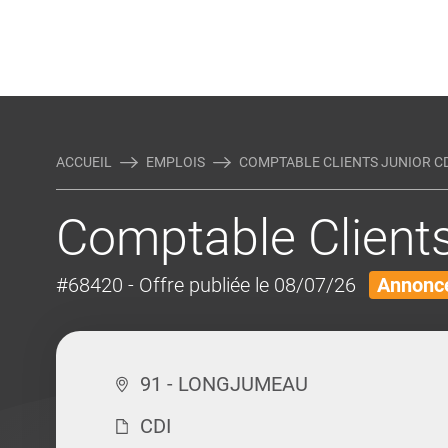
Rejoindre Linking Tal
Écrivez-nous
Actualités et Conseils
AUTRES MÉTIERS DE LA COM
ACCUEIL
EMPLOIS
COMPTABLE CLIENTS JUNIOR CDI
Comptable Clients
#68420
- Offre publiée le 08/07/26
Annonce
91 - LONGJUMEAU
CDI