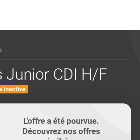
ents
Conseils pour les can
Conseils pour les can
Quiz métiers
PTABILITÉ
 ...
 Junior CDI H/F
 inactive
L'offre a été pourvue.
Découvrez nos offres