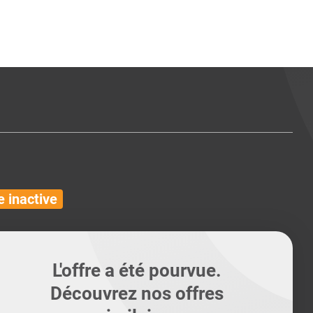
ents
Conseils pour les can
Conseils pour les can
Quiz métiers
PTABILITÉ
 inactive
L'offre a été pourvue.
Découvrez nos offres