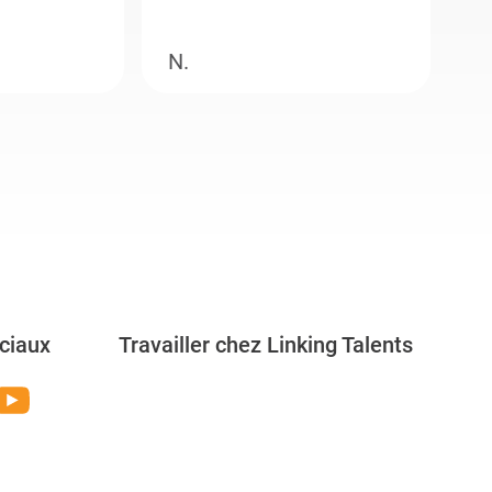
N.
M
ciaux
Travailler chez Linking Talents
Rejoignez-nous