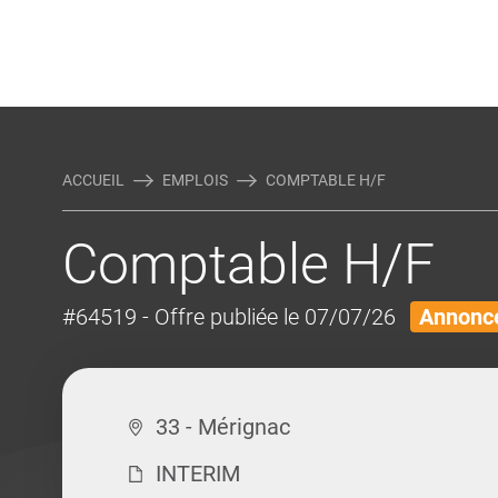
Rejoindre Linking Tal
Écrivez-nous
Actualités et Conseils
AUTRES MÉTIERS DE LA COM
ACCUEIL
EMPLOIS
COMPTABLE H/F
Comptable H/F
#64519
- Offre publiée le 07/07/26
Annonce
33 - Mérignac
INTERIM