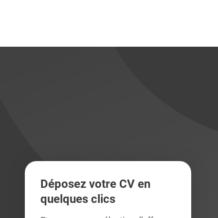
didats
didats
Déposez votre CV en
quelques clics