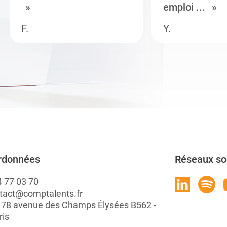
emploi ...
F.
Y.
rdonnées
Réseaux so
4 77 03 70
tact@comptalents.fr
: 78 avenue des Champs Élysées B562 -
ris