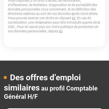
Vous disposez d’un droit d’accès, de rectification,
d’effacement, de limitation, d’opposition et de portabilité des
données personnelles vous concernant, et de définition des
directives relatives au sort de vos données après votre décès.
Vous pouvez exercer ces droits en cliquant
ici
. En cas de
contestation, une réclamation peut être introduite auprès de la
CNIL. Pour en savoir plus sur notre politique de protection de
vos données personnelles, cliquez
ici
.
Des offres d’emploi
similaires
au profil Comptable
Général H/F