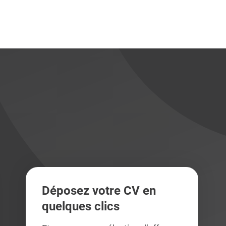
didats
didats
Déposez votre CV en
quelques clics