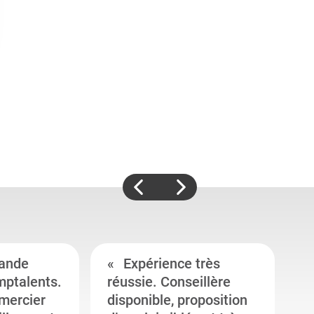
ande
Expérience très
mptalents.
réussie. Conseillère
l
emercier
disponible, proposition
c