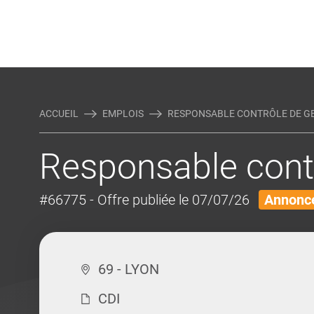
Rejoindre Linking Tal
Écrivez-nous
Actualités et Conseils
AUTRES MÉTIERS DE LA COM
ACCUEIL
EMPLOIS
RESPONSABLE CONTRÔLE DE GES
Responsable contr
#66775
- Offre publiée le 07/07/26
Annonce
69 - LYON
CDI