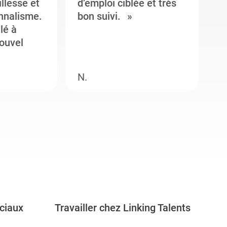
illesse et
d’emploi ciblée et très
c
onnalisme.
bon suivi.
J
llé à
s
ouvel
e
N.
M
ciaux
Travailler chez Linking Talents