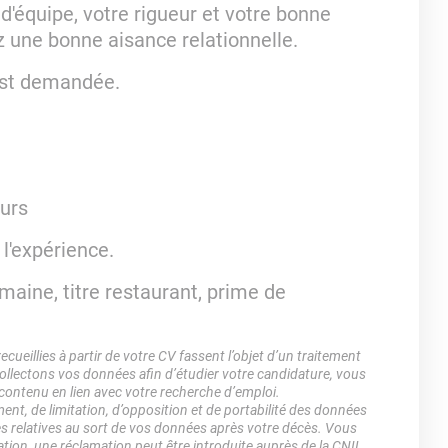
d'équipe, votre rigueur et votre bonne
z une bonne aisance relationnelle.
 est demandée.
ours
 l'expérience.
emaine, titre restaurant, prime de
ueillies à partir de votre CV fassent l’objet d’un traitement
lectons vos données afin d’étudier votre candidature, vous
 contenu en lien avec votre recherche d’emploi.
ment, de limitation, d’opposition et de portabilité des données
es relatives au sort de vos données après votre décès. Vous
ation, une réclamation peut être introduite auprès de la CNIL.