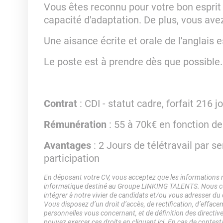
Vous êtes reconnu pour votre bon esprit 
capacité d'adaptation. De plus, vous ave
Une aisance écrite et orale de l'anglais
Le poste est à prendre dès que possible.
Contrat
: CDI - statut cadre, forfait 216 j
Rémunération
: 55 à 70k€ en fonction de
Avantages
: 2 Jours de télétravail par s
participation
En déposant votre CV, vous acceptez que les informations rec
informatique destiné au Groupe LINKING TALENTS. Nous col
intégrer à notre vivier de candidats et/ou vous adresser du
Vous disposez d’un droit d’accès, de rectification, d’efface
personnelles vous concernant, et de définition des directiv
pouvez exercer ces droits en cliquant
ici
. En cas de contest