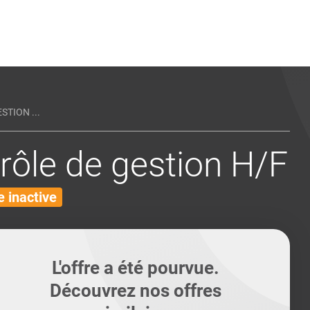
ents
Conseils pour les can
Conseils pour les can
Quiz métiers
PTABILITÉ
TION ...
ôle de gestion H/F
 inactive
L'offre a été pourvue.
Découvrez nos offres