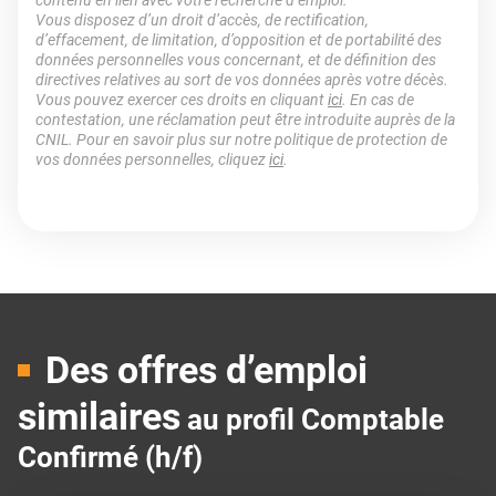
contenu en lien avec votre recherche d’emploi.
Vous disposez d’un droit d’accès, de rectification,
d’effacement, de limitation, d’opposition et de portabilité des
données personnelles vous concernant, et de définition des
directives relatives au sort de vos données après votre décès.
Vous pouvez exercer ces droits en cliquant
ici
. En cas de
contestation, une réclamation peut être introduite auprès de la
CNIL. Pour en savoir plus sur notre politique de protection de
vos données personnelles, cliquez
ici
.
Des offres d’emploi
similaires
au profil Comptable
Confirmé (h/f)