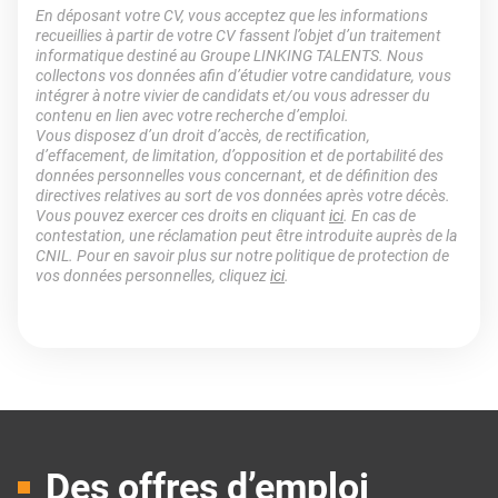
En déposant votre CV, vous acceptez que les informations
recueillies à partir de votre CV fassent l’objet d’un traitement
informatique destiné au Groupe LINKING TALENTS. Nous
collectons vos données afin d’étudier votre candidature, vous
intégrer à notre vivier de candidats et/ou vous adresser du
contenu en lien avec votre recherche d’emploi.
Vous disposez d’un droit d’accès, de rectification,
d’effacement, de limitation, d’opposition et de portabilité des
données personnelles vous concernant, et de définition des
directives relatives au sort de vos données après votre décès.
Vous pouvez exercer ces droits en cliquant
ici
. En cas de
contestation, une réclamation peut être introduite auprès de la
CNIL. Pour en savoir plus sur notre politique de protection de
vos données personnelles, cliquez
ici
.
Des offres d’emploi