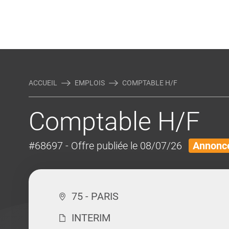
Rejoindre Linking Tal
Écrivez-nous
Actualités et Conseils
AUTRES MÉTIERS DE LA COM
ACCUEIL
EMPLOIS
COMPTABLE H/F
Comptable H/F
#68697
- Offre publiée le 08/07/26
Annonce
75 - PARIS
INTERIM