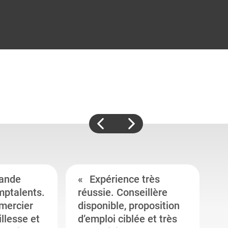
ande
Expérience très
mptalents.
réussie. Conseillère
l
emercier
disponible, proposition
c
illesse et
d’emploi ciblée et très
c