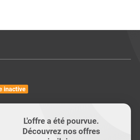
ents
Conseils pour les can
Conseils pour les can
Quiz métiers
PTABILITÉ
 inactive
L'offre a été pourvue.
Découvrez nos offres