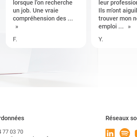
lorsque l’on recherche
leur professi
un job. Une vraie
Ils m’ont aigui
compréhension des ...
trouver mon n
emploi ...
F.
Y.
rdonnées
Réseaux so
4 77 03 70