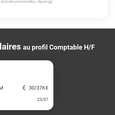
s données personnelles, cliquez
ici
.
laires
au profil Comptable H/F
IM
30/37K€
23/07