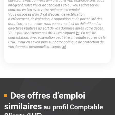
collectons vos données afin d’étudier votre candidature, vous
intégrer à notre vivier de candidats et/ou vous adresser du
contenu en lien avec votre recherche d’emploi.
Vous disposez d’un droit d’accès, de rectification,
d’effacement, de limitation, d’opposition et de portabilité des
données personnelles vous concernant, et de définition des
directives relatives au sort de vos données après votre décès.
Vous pouvez exercer ces droits en cliquant
ici
. En cas de
contestation, une réclamation peut être introduite auprès de la
CNIL. Pour en savoir plus sur notre politique de protection de
vos données personnelles, cliquez
ici
.
Des offres d’emploi
similaires
au profil Comptable