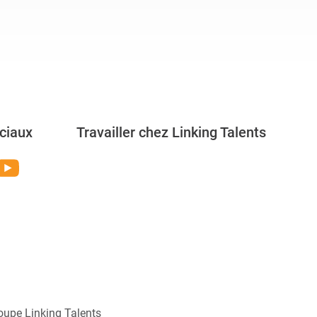
ciaux
Travailler chez Linking Talents
Rejoignez-nous
oupe Linking Talents