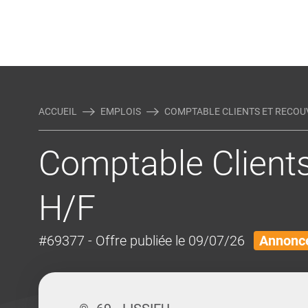
Rejoindre Linking Tal
Écrivez-nous
Actualités et Conseils
AUTRES MÉTIERS DE LA COM
ACCUEIL
EMPLOIS
COMPTABLE CLIENTS ET RECOUV
Comptable Client
H/F
#69377
- Offre publiée le 09/07/26
Annonce