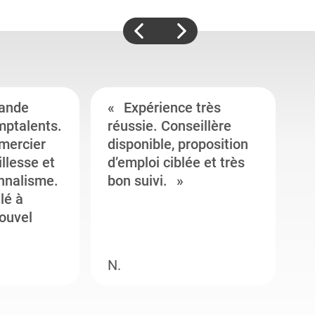
ande
Expérience très
mptalents.
réussie. Conseillère
l
emercier
disponible, proposition
c
illesse et
d’emploi ciblée et très
c
onnalisme.
bon suivi.
J
llé à
s
ouvel
e
N.
M