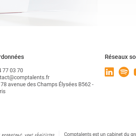
rdonnées
Réseaux so
4 77 03 70
tact@comptalents.fr
: 78 avenue des Champs Élysées B562 -
ris
proposons, vous choisissez
Comptalents est un cabinet du gr