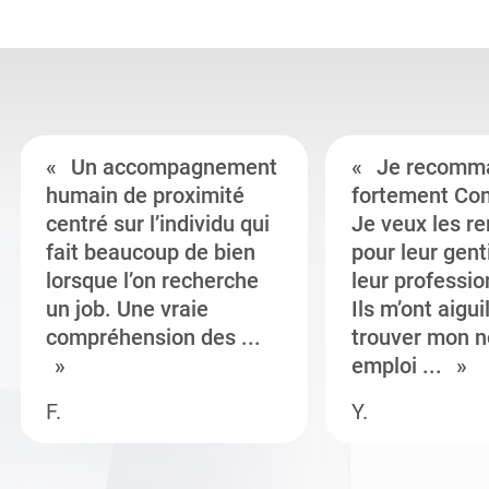
Un accompagnement
Je recomm
humain de proximité
fortement Co
centré sur l’individu qui
Je veux les r
fait beaucoup de bien
pour leur gent
lorsque l’on recherche
leur professi
un job. Une vraie
Ils m’ont aigui
compréhension des ...
trouver mon n
emploi ...
F.
Y.