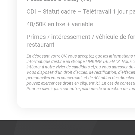
CDI – Statut cadre – Télétravail 1 jour 
48/50K en fixe + variable
Primes / intéressement / véhicule de fonc
restaurant
En déposant votre CV, vous acceptez que les informations rec
informatique destiné au Groupe LINKING TALENTS. Nous col
intégrer à notre vivier de candidats et/ou vous adresser du
Vous disposez d’un droit d’accès, de rectification, d’efface
personnelles vous concernant, et de définition des directiv
pouvez exercer ces droits en cliquant
ici
. En cas de contest
Pour en savoir plus sur notre politique de protection de vo