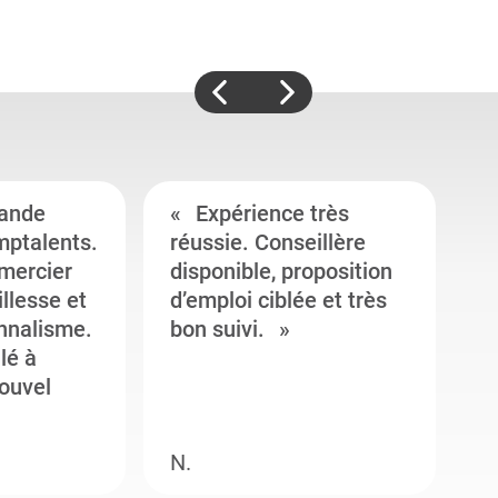
ande
Expérience très
mptalents.
réussie. Conseillère
l
emercier
disponible, proposition
c
illesse et
d’emploi ciblée et très
c
onnalisme.
bon suivi.
J
llé à
s
ouvel
e
N.
M