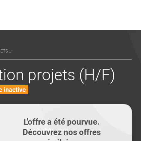
ents
Conseils pour les can
Conseils pour les can
Quiz métiers
PTABILITÉ
TS ...
ion projets (H/F)
 inactive
L'offre a été pourvue.
Découvrez nos offres