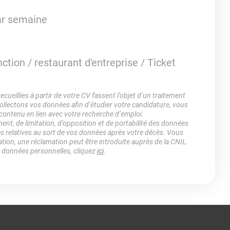
par semaine
tion / restaurant d'entreprise / Ticket
ueillies à partir de votre CV fassent l’objet d’un traitement
lectons vos données afin d’étudier votre candidature, vous
 contenu en lien avec votre recherche d’emploi.
ment, de limitation, d’opposition et de portabilité des données
es relatives au sort de vos données après votre décès. Vous
ation, une réclamation peut être introduite auprès de la CNIL.
s données personnelles, cliquez
ici
.