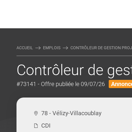
Rejoindre Linking Tal
Écrivez-nous
Actualités et Conseils
AUTRES MÉTIERS DE LA COM
ACCUEIL
EMPLOIS
CONTRÔLEUR DE GESTION PROJE
Contrôleur de gest
#73141
- Offre publiée le 09/07/26
Annonce
78 - Vélizy-Villacoublay
CDI