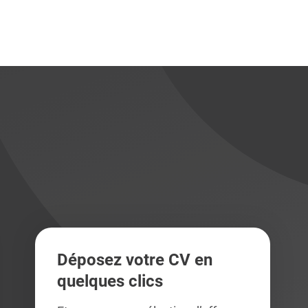
didats
didats
Déposez votre CV en
quelques clics