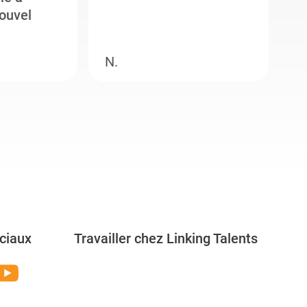
ouvel
e
N.
M
ciaux
Travailler chez Linking Talents
Rejoignez-nous