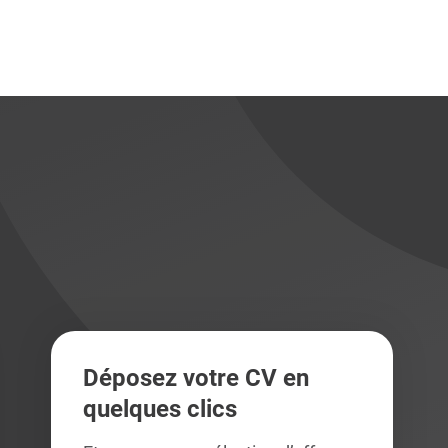
didats
didats
Déposez votre CV en
quelques clics