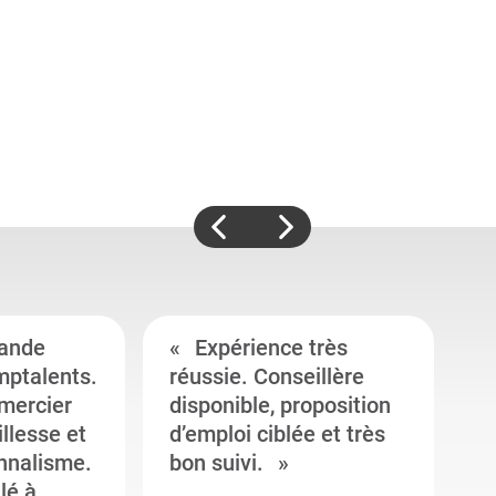
ande
Expérience très
mptalents.
réussie. Conseillère
l
emercier
disponible, proposition
c
illesse et
d’emploi ciblée et très
c
onnalisme.
bon suivi.
J
llé à
s