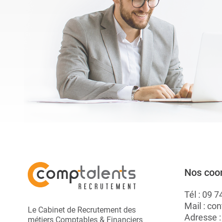
rapidement. Elles ...
A.
Nos coo
Tél :
09 7
Mail :
con
Le Cabinet de Recrutement des
Adresse 
métiers Comptables & Financiers