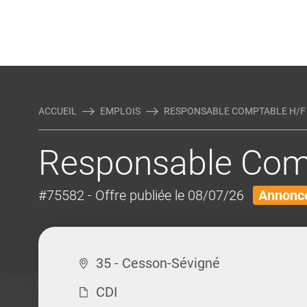
Rejoindre Linking Tal
Écrivez-nous
Actualités et Conseils
AUTRES MÉTIERS DE LA COM
ACCUEIL
EMPLOIS
RESPONSABLE COMPTABLE H/F
Responsable Comp
#75582
- Offre publiée le 08/07/26
Annonce
35 - Cesson-Sévigné
CDI