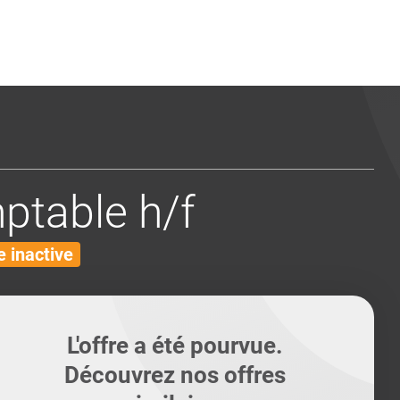
ents
Conseils pour les can
Conseils pour les can
Quiz métiers
PTABILITÉ
table h/f
 inactive
L'offre a été pourvue.
Découvrez nos offres