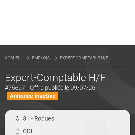
ACCUEIL
EMPLOIS
EXPERT-COMPTABLE H/F
Expert-Comptable H/F
#75627
- Offre publiée le 09/07/26
Annonce inactive
31 - Roques
CDI