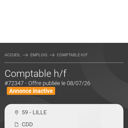
ACCUEIL
EMPLOIS
COMPTABLE H/F
Comptable h/f
#72347
- Offre publiée le 08/07/26
Annonce inactive
59 - LILLE
CDD