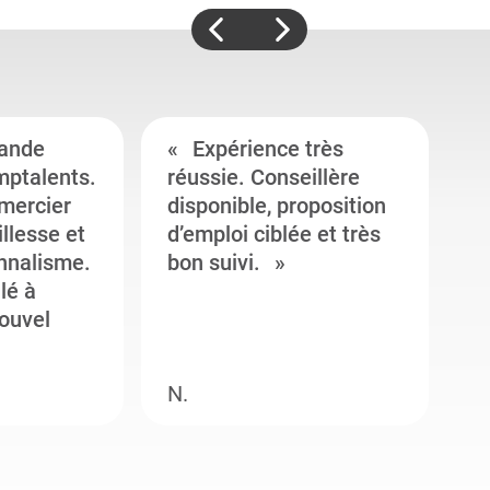
ande
Expérience très
mptalents.
réussie. Conseillère
l
emercier
disponible, proposition
c
illesse et
d’emploi ciblée et très
c
onnalisme.
bon suivi.
J
llé à
s
ouvel
e
N.
M