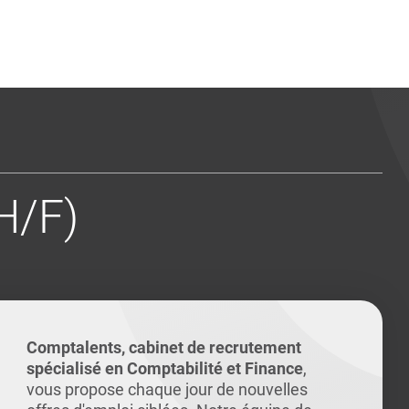
ents
Conseils pour les can
Conseils pour les can
Quiz métiers
PTABILITÉ
H/F)
Comptalents, cabinet de recrutement
spécialisé en Comptabilité et Finance
,
vous propose chaque jour de nouvelles