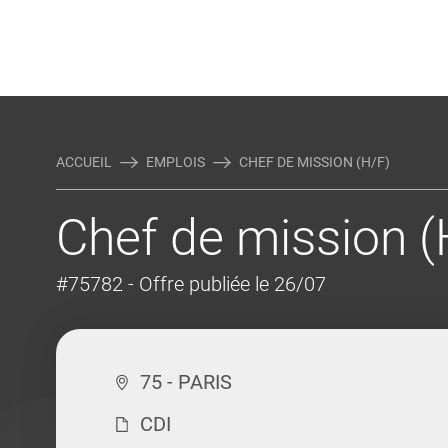
Rejoindre Linking Tal
Écrivez-nous
Actualités et Conseils
AUTRES MÉTIERS DE LA COM
ACCUEIL
EMPLOIS
CHEF DE MISSION (H/F)
Chef de mission (
#75782
- Offre publiée le 26/07
75 - PARIS
CDI