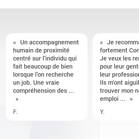
Un accompagnement
Je recomm
humain de proximité
fortement Co
centré sur l’individu qui
Je veux les r
fait beaucoup de bien
pour leur gent
lorsque l’on recherche
leur professi
un job. Une vraie
Ils m’ont aigui
compréhension des ...
trouver mon n
emploi ...
F.
Y.