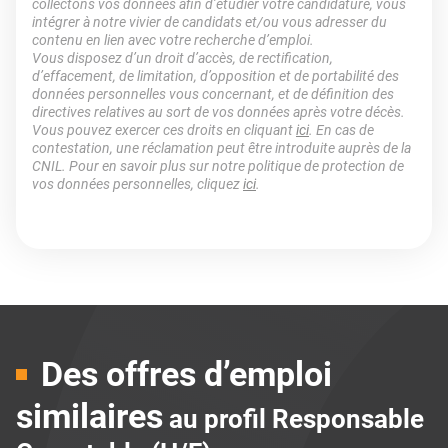
collectons vos données afin d’étudier votre candidature, vous
intégrer à notre vivier de candidats et/ou vous adresser du
contenu en lien avec votre recherche d’emploi.
Vous disposez d’un droit d’accès, de rectification,
d’effacement, de limitation, d’opposition et de portabilité des
données personnelles vous concernant, et de définition des
directives relatives au sort de vos données après votre décès.
Vous pouvez exercer ces droits en cliquant
ici
. En cas de
contestation, une réclamation peut être introduite auprès de la
CNIL. Pour en savoir plus sur notre politique de protection de
vos données personnelles, cliquez
ici
.
Des offres d’emploi
similaires
au profil Responsable