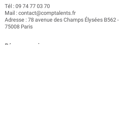
Tél :
09 74 77 03 70
Mail :
contact@comptalents.fr
Adresse : 78 avenue des Champs Élysées B562 -
75008 Paris
Réseaux sociaux
Postuler
Travailler chez Linking Talents
Rejoignez-nous
Nous proposons, vous choisissez