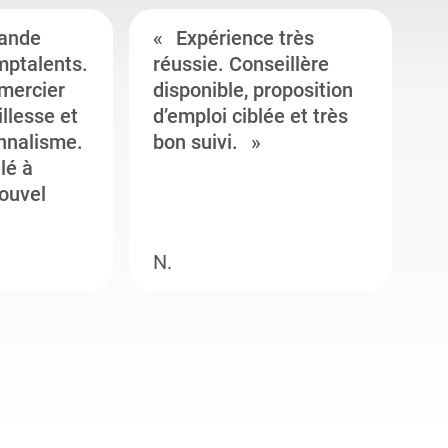
ande
Expérience très
mptalents.
réussie. Conseillère
l
emercier
disponible, proposition
c
illesse et
d’emploi ciblée et très
c
onnalisme.
bon suivi.
J
llé à
s
ouvel
e
N.
M