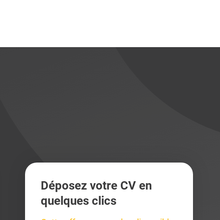
didats
didats
Déposez votre CV en
quelques clics