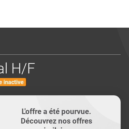
ents
Conseils pour les can
Conseils pour les can
Quiz métiers
PTABILITÉ
l H/F
 inactive
L'offre a été pourvue.
Découvrez nos offres