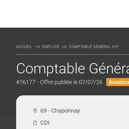
Rejoindre Linking Tal
Écrivez-nous
Actualités et Conseils
AUTRES MÉTIERS DE LA COM
ACCUEIL
EMPLOIS
COMPTABLE GÉNÉRAL H/F
Comptable Généra
#76177
- Offre publiée le 07/07/26
Annonce
69 - Chaponnay
CDI