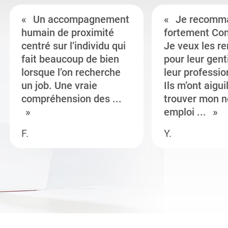
Un accompagnement
Je recomm
humain de proximité
fortement Co
centré sur l’individu qui
Je veux les r
fait beaucoup de bien
pour leur gent
lorsque l’on recherche
leur professi
un job. Une vraie
Ils m’ont aigui
compréhension des ...
trouver mon n
emploi ...
F.
Y.