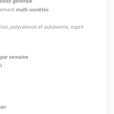
ilité générale
nnement
multi-sociétés
tion, polyvalence et autonomie, esprit
0 par semaine
l
 an