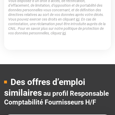
Vous disposez d’un droit d’accès, de rectification,
d’effacement, de limitation, d’opposition et de portabilité des
données personnelles vous concernant, et de définition des
directives relatives au sort de vos données après votre décès.
Vous pouvez exercer ces droits en cliquant
ici
. En cas de
contestation, une réclamation peut être introduite auprès de la
CNIL. Pour en savoir plus sur notre politique de protection de
vos données personnelles, cliquez
ici
.
Des offres d’emploi
similaires
au profil Responsable
Comptabilité Fournisseurs H/F