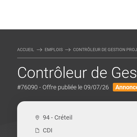
Rejoindre Linking Tal
Écrivez-nous
Actualités et Conseils
AUTRES MÉTIERS DE LA COM
ACCUEIL
EMPLOIS
CONTRÔLEUR DE GESTION PROJE
Contrôleur de Ges
#76090
- Offre publiée le 09/07/26
Annonce
94 - Créteil
CDI