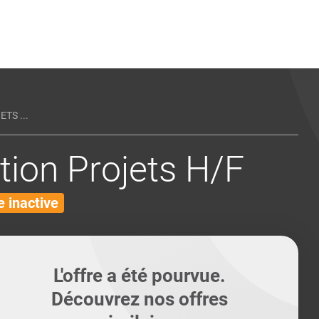
ents
Conseils pour les can
Conseils pour les can
Quiz métiers
PTABILITÉ
TS ...
tion Projets H/F
 inactive
L'offre a été pourvue.
Découvrez nos offres