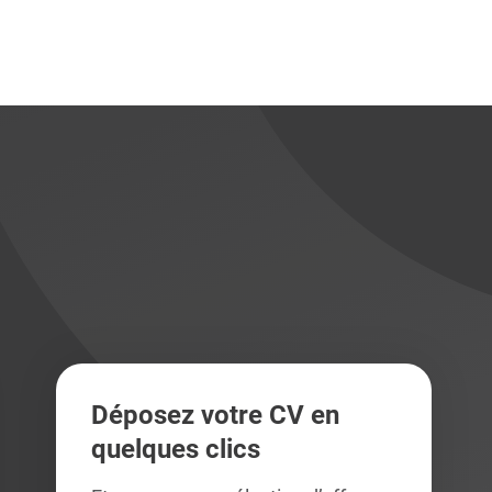
didats
didats
Déposez votre CV en
quelques clics