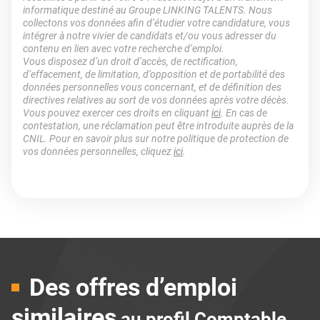
informatique destiné au Groupe LINKING TALENTS. Nous
collectons vos données afin d’étudier votre candidature, vous
intégrer à notre vivier de candidats et/ou vous adresser du
contenu en lien avec votre recherche d’emploi.
Vous disposez d’un droit d’accès, de rectification,
d’effacement, de limitation, d’opposition et de portabilité des
données personnelles vous concernant, et de définition des
directives relatives au sort de vos données après votre décès.
Vous pouvez exercer ces droits en cliquant
ici
. En cas de
contestation, une réclamation peut être introduite auprès de la
CNIL. Pour en savoir plus sur notre politique de protection de
vos données personnelles, cliquez
ici
.
Des offres d’emploi
similaires
au profil Comptable