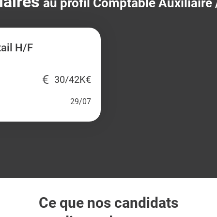
laires
au profil Comptable Auxiliaire
ail H/F
30/42K€
29/07
Ce que nos candidats