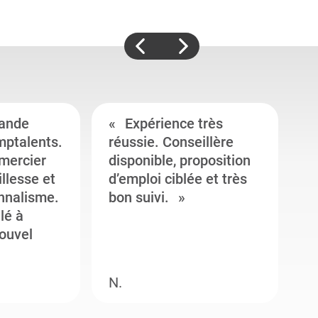
ande
Expérience très
mptalents.
réussie. Conseillère
l
emercier
disponible, proposition
c
illesse et
d’emploi ciblée et très
c
onnalisme.
bon suivi.
J
llé à
s
ouvel
e
N.
M