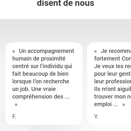
disent de nous
Un accompagnement
Je recomm
humain de proximité
fortement Co
centré sur l’individu qui
Je veux les r
fait beaucoup de bien
pour leur gent
lorsque l’on recherche
leur professi
un job. Une vraie
Ils m’ont aigui
compréhension des ...
trouver mon n
emploi ...
F.
Y.