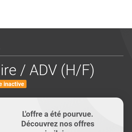
ents
Conseils pour les can
Conseils pour les can
Quiz métiers
PTABILITÉ
.
ire / ADV (H/F)
 inactive
L'offre a été pourvue.
Découvrez nos offres