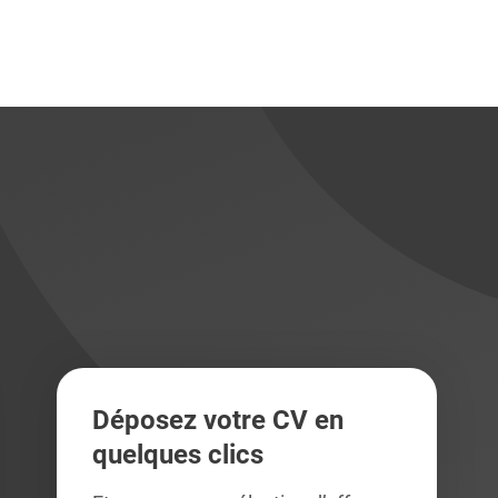
didats
didats
Déposez votre CV en
quelques clics