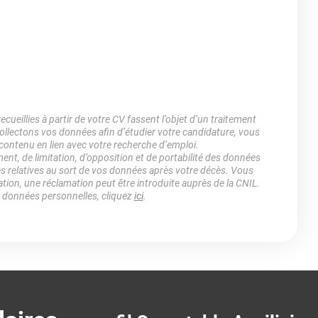
ueillies à partir de votre CV fassent l’objet d’un traitement
lectons vos données afin d’étudier votre candidature, vous
 contenu en lien avec votre recherche d’emploi.
ment, de limitation, d’opposition et de portabilité des données
es relatives au sort de vos données après votre décès. Vous
ation, une réclamation peut être introduite auprès de la CNIL.
s données personnelles, cliquez
ici
.