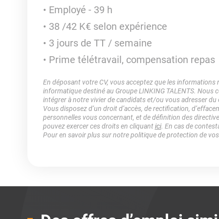
Employé - 39 h
38 /42 K€ selon expérience
3 jours de TT / semaine
Prime télétravail, compensation repas
En déposant votre CV, vous acceptez que les informations rec
informatique destiné au Groupe LINKING TALENTS. Nous col
intégrer à notre vivier de candidats et/ou vous adresser du
Vous disposez d’un droit d’accès, de rectification, d’efface
personnelles vous concernant, et de définition des directiv
pouvez exercer ces droits en cliquant
ici
. En cas de contest
Pour en savoir plus sur notre politique de protection de vo