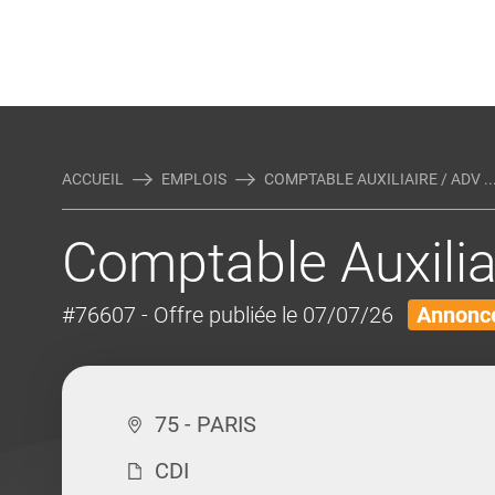
Rejoindre Linking Tal
Écrivez-nous
Actualités et Conseils
AUTRES MÉTIERS DE LA COM
ACCUEIL
EMPLOIS
COMPTABLE AUXILIAIRE / ADV ..
Comptable Auxilia
#76607
- Offre publiée le 07/07/26
Annonce
75 - PARIS
CDI