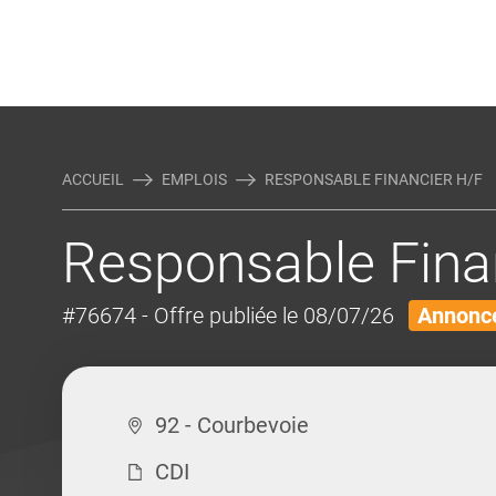
Rejoindre Linking Tal
Écrivez-nous
Actualités et Conseils
AUTRES MÉTIERS DE LA COM
ACCUEIL
EMPLOIS
RESPONSABLE FINANCIER H/F
Responsable Fina
#76674
- Offre publiée le 08/07/26
Annonce
92 - Courbevoie
CDI