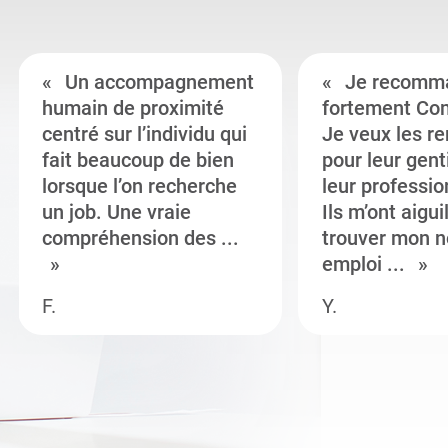
Un accompagnement
Je recomm
humain de proximité
fortement Co
centré sur l’individu qui
Je veux les r
fait beaucoup de bien
pour leur gent
lorsque l’on recherche
leur professi
un job. Une vraie
Ils m’ont aigui
compréhension des ...
trouver mon n
emploi ...
F.
Y.