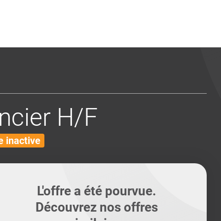
ents
Conseils pour les can
Conseils pour les can
Quiz métiers
PTABILITÉ
ncier H/F
 inactive
L'offre a été pourvue.
Découvrez nos offres