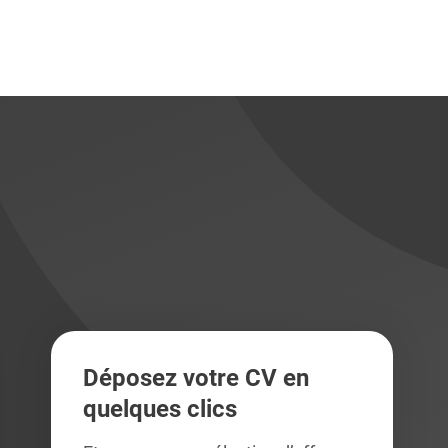
didats
didats
Déposez votre CV en
quelques clics