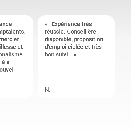
ande
Expérience très
mptalents.
réussie. Conseillère
l
emercier
disponible, proposition
c
illesse et
d’emploi ciblée et très
c
onnalisme.
bon suivi.
J
llé à
s
ouvel
e
N.
M