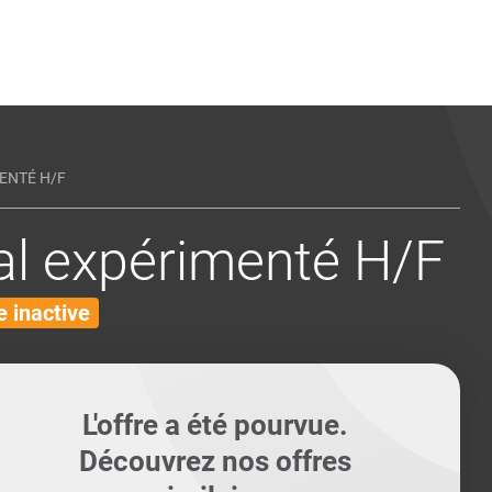
ents
Conseils pour les can
Conseils pour les can
Quiz métiers
PTABILITÉ
ENTÉ H/F
l expérimenté H/F
 inactive
L'offre a été pourvue.
Découvrez nos offres