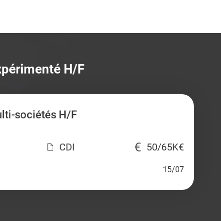
xpérimenté H/F
ti-sociétés H/F
CDI
50/65K€
15/07