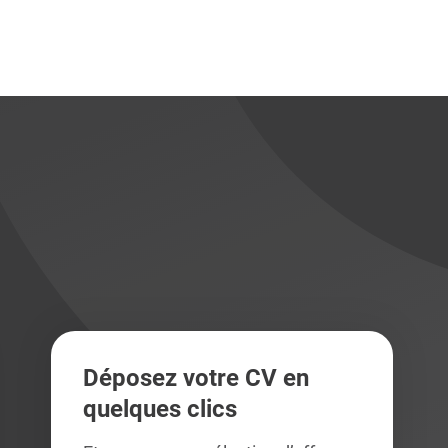
didats
didats
Déposez votre CV en
quelques clics