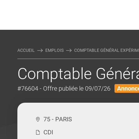
Rejoindre Linking Tal
Écrivez-nous
Actualités et Conseils
AUTRES MÉTIERS DE LA COM
ACCUEIL
EMPLOIS
COMPTABLE GÉNÉRAL EXPÉRIM
Comptable Généra
#76604
- Offre publiée le 09/07/26
Annonce
75 - PARIS
CDI